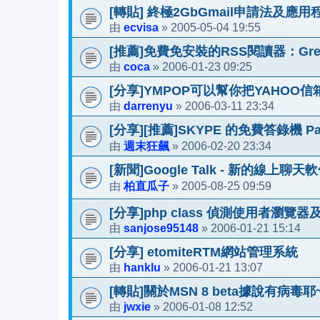
[轉貼] 終極2GbGmail申請法及應用
ecvisa
2005-05-04 19:55
由
»
[推薦]免費免安裝的RSS閱讀器：Grea
coca
2006-01-23 09:25
由
»
[分享]YMPOP可以幫你把YAHOO
darrenyu
2006-03-11 23:34
由
»
[分享][推薦]SKYPE 的免費答錄機 Pam
週末狂飆
2006-02-20 23:34
由
»
[新聞]Google Talk - 新的線上聊天
柏直瓜子
2005-08-25 09:59
由
»
[分享]php class 偵測使用者瀏覽
sanjose95148
2006-01-21 15:14
由
»
[分享] etomiteRTM網站管理系統
hanklu
2006-01-21 13:07
由
»
[轉貼]關於MSN 8 beta據說有病毒耶
jwxie
2006-01-08 12:52
由
»