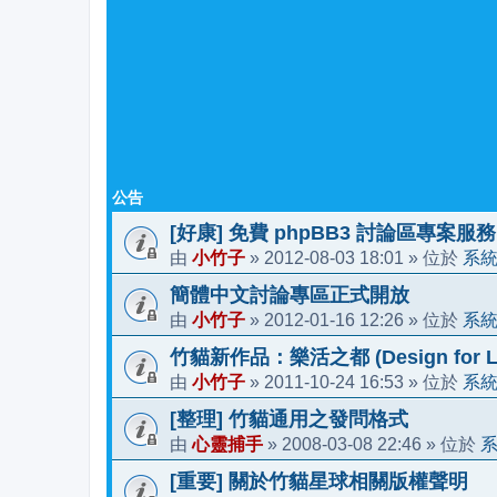
公告
[好康] 免費 phpBB3 討論區專案服務
小竹子
2012-08-03 18:01
系
由
»
» 位於
簡體中文討論專區正式開放
小竹子
2012-01-16 12:26
系
由
»
» 位於
竹貓新作品：樂活之都 (Design for Li
小竹子
2011-10-24 16:53
系
由
»
» 位於
[整理] 竹貓通用之發問格式
心靈捕手
2008-03-08 22:46
由
»
» 位於
[重要] 關於竹貓星球相關版權聲明