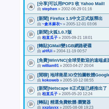
[分享]可以用POP3 收 Yahoo Mail!
stephen
2002-06-29 01:16
由
»
[新聞] Firefox 1.5中文正式版釋出
~倉木麻衣~
2005-12-01 03:06
由
»
[新聞]火狐1.0.7版
柏直瓜子
2005-09-21 18:01
由
»
[轉貼]GMail變1GB網路硬碟
aHfUi
2004-11-19 00:57
由
»
[免費]WinVNC(全球受歡迎的遠端桌
william91
2003-04-27 20:04
由
»
[閒聊] 地球衛星3D空拍圖軟體Google E
kokoweb
2005-10-12 08:55
由
»
[新聞]Netscape 8正式版已經推出了
柏直瓜子
2005-05-20 12:24
由
»
[轉貼] 精選免費軟體‧瀏覽器
xxplayxx
2005-08-08 19:23
由
»