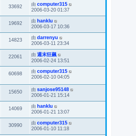
由
computer315
33692
2006-03-20 01:37
由
hanklu
19692
2006-03-17 10:36
由
darrenyu
14823
2006-03-11 23:34
由
週末狂飆
22061
2006-02-24 13:51
由
computer315
60698
2006-02-10 04:05
由
sanjose95148
15650
2006-01-21 15:14
由
hanklu
14069
2006-01-21 13:07
由
computer315
30990
2006-01-10 11:18