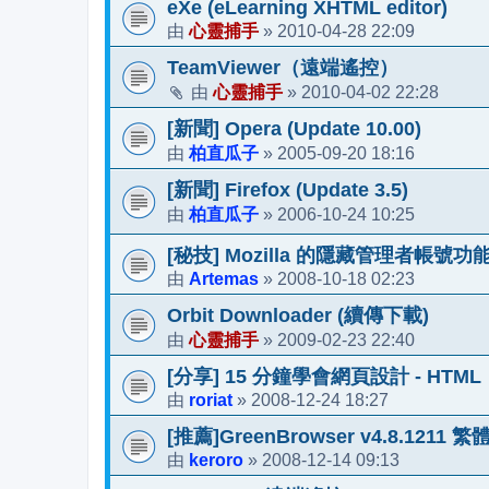
eXe (eLearning XHTML editor)
心靈捕手
2010-04-28 22:09
由
»
TeamViewer（遠端遙控）
心靈捕手
2010-04-02 22:28
由
»
[新聞] Opera (Update 10.00)
柏直瓜子
2005-09-20 18:16
由
»
[新聞] Firefox (Update 3.5)
柏直瓜子
2006-10-24 10:25
由
»
[秘技] Mozilla 的隱藏管理者帳號功
Artemas
2008-10-18 02:23
由
»
Orbit Downloader (續傳下載)
心靈捕手
2009-02-23 22:40
由
»
[分享] 15 分鐘學會網頁設計 - HTML
roriat
2008-12-24 18:27
由
»
[推薦]GreenBrowser v4.8.1211 繁
keroro
2008-12-14 09:13
由
»