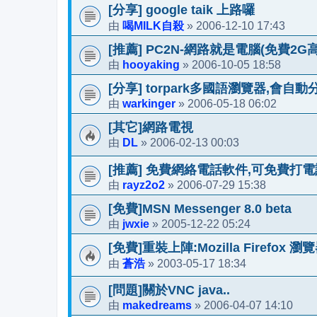
[分享] google taik 上路囉
喝MILK自殺
2006-12-10 17:43
由
»
[推薦] PC2N-網路就是電腦(免費2G
hooyaking
2006-10-05 18:58
由
»
[分享] torpark多國語瀏覽器,會自動
warkinger
2006-05-18 06:02
由
»
[其它]網路電視
DL
2006-02-13 00:03
由
»
[推薦] 免費網絡電話軟件,可免費打
rayz2o2
2006-07-29 15:38
由
»
[免費]MSN Messenger 8.0 beta
jwxie
2005-12-22 05:24
由
»
[免費]重裝上陣:Mozilla Firefox 瀏
蒼浩
2003-05-17 18:34
由
»
[問題]關於VNC java..
makedreams
2006-04-07 14:10
由
»