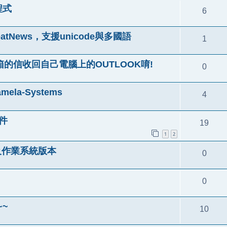
程式
6
tNews，支援unicode與多國語
1
信箱的信收回自己電腦上的OUTLOOK唷!
0
ela-Systems
4
軟件
19
1
2
器及作業系統版本
0
0
~~
10