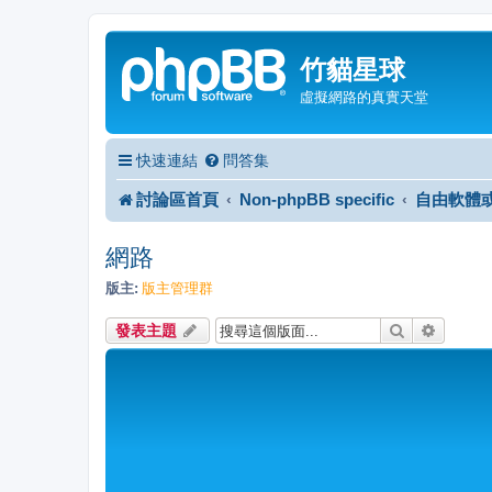
竹貓星球
虛擬網路的真實天堂
快速連結
問答集
討論區首頁
Non-phpBB specific
自由軟體
網路
版主:
版主管理群
搜尋
進階搜
發表主題