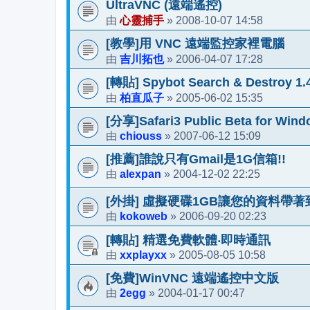
UltraVNC (遠端遙控)
心靈捕手
2008-10-07 14:58
由
»
[教學]用 VNC 遠端監控家裡電腦
吉川拓也
2006-04-07 17:28
由
»
[轉貼] Spybot Search & Destroy 1.4
柏直瓜子
2005-06-02 15:35
由
»
[分享]Safari3 Public Beta for Win
chiouss
2007-06-12 15:09
由
»
[推薦]誰說只有Gmail是1G信箱!!
alexpan
2004-12-02 22:25
由
»
[外掛] 虛擬硬碟1GB讓您的資料帶
kokoweb
2006-09-20 02:23
由
»
[轉貼] 精選免費軟體‧即時通訊
xxplayxx
2005-08-05 10:58
由
»
[免費]WinVNC 遠端遙控中文版
2egg
2004-01-17 00:47
由
»