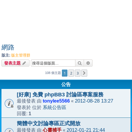
網路
版主:
版主管理群
搜尋
進階搜尋
發表主題
1
2
3
下一頁
108 個主題
公告
[好康] 免費 phpBB3 討論區專案服務
tonylee5566
2012-08-28 13:27
最後發表 由
«
系統公告區
發表於 位於
1
回覆:
簡體中文討論專區正式開放
心靈捕手
2012-01-21 21:44
最後發表 由
«