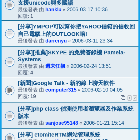
支援unicode與多國語
hanklu
2006-03-17 10:36
最後發表 由
«
1
回覆:
[分享]YMPOP可以幫你把YAHOO信箱的信收回
自己電腦上的OUTLOOK唷!
darrenyu
2006-03-11 23:34
最後發表 由
«
[分享][推薦]SKYPE 的免費答錄機 Pamela-
Systems
週末狂飆
2006-02-24 13:51
最後發表 由
«
4
回覆:
[新聞]Google Talk - 新的線上聊天軟件
computer315
2006-02-10 04:05
最後發表 由
«
19
回覆:
1
2
[分享]php class 偵測使用者瀏覽器及作業系統
版本
sanjose95148
2006-01-21 15:14
最後發表 由
«
[分享] etomiteRTM網站管理系統