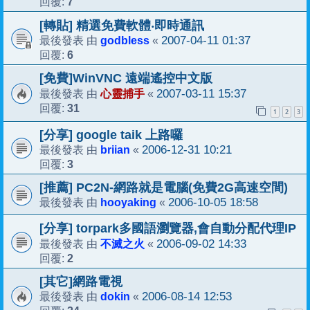
7
回覆:
[轉貼] 精選免費軟體‧即時通訊
godbless
2007-04-11 01:37
最後發表 由
«
6
回覆:
[免費]WinVNC 遠端遙控中文版
心靈捕手
2007-03-11 15:37
最後發表 由
«
31
回覆:
1
2
3
[分享] google taik 上路囉
briian
2006-12-31 10:21
最後發表 由
«
3
回覆:
[推薦] PC2N-網路就是電腦(免費2G高速空間)
hooyaking
2006-10-05 18:58
最後發表 由
«
[分享] torpark多國語瀏覽器,會自動分配代理IP
不滅之火
2006-09-02 14:33
最後發表 由
«
2
回覆:
[其它]網路電視
dokin
2006-08-14 12:53
最後發表 由
«