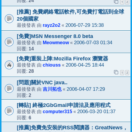
24
回覆:
1
2
[推薦] 免費網絡電話軟件,可免費打電話到全球
20個國家
rayz2o2
2006-07-29 15:38
最後發表 由
«
[免費]MSN Messenger 8.0 beta
Meowmeow
2006-07-03 01:34
最後發表 由
«
14
回覆:
[免費]重裝上陣:Mozilla Firefox 瀏覽器
chiouss
2006-04-25 18:44
最後發表 由
«
28
回覆:
1
2
[問題]關於VNC java..
吉川拓也
2006-04-07 17:29
最後發表 由
«
2
回覆:
[轉貼] 終極2GbGmail申請法及應用程式
computer315
2006-03-20 01:37
最後發表 由
«
6
回覆:
[推薦]免費免安裝的RSS閱讀器：GreatNews，