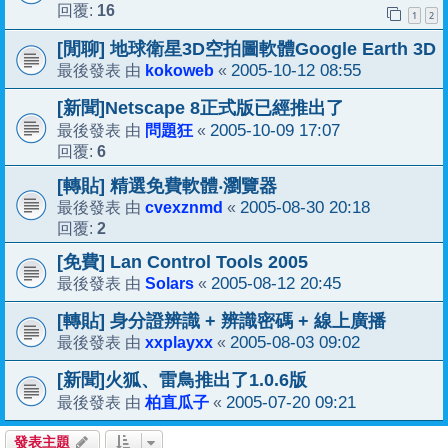
16
回覆:
1
2
[閒聊] 地球衛星3D空拍圖軟體Google Earth 3D
kokoweb
2005-10-12 08:55
最後發表 由
«
[新聞]Netscape 8正式版已經推出了
問題狂
2005-10-09 17:07
最後發表 由
«
6
回覆:
[轉貼] 精選免費軟體‧瀏覽器
cvexznmd
2005-08-30 20:18
最後發表 由
«
2
回覆:
[免費] Lan Control Tools 2005
Solars
2005-08-12 20:45
最後發表 由
«
[轉貼] 身分證辨識 + 辨識密碼 + 線上廣播
xxplayxx
2005-08-03 09:02
最後發表 由
«
[新聞]火狐、雷鳥推出了1.0.6版
柏直瓜子
2005-07-20 09:21
最後發表 由
«
發表主題