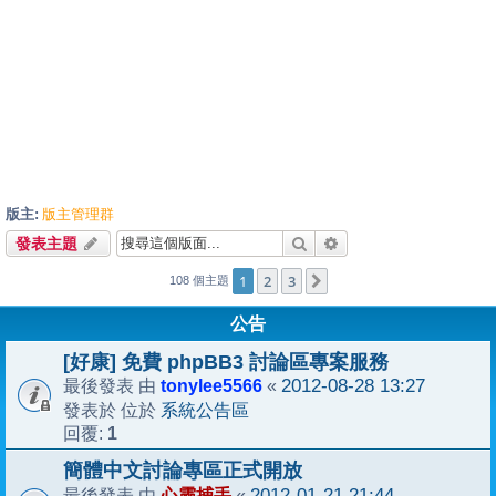
版主:
版主管理群
搜尋
進階搜尋
發表主題
1
2
3
下一頁
108 個主題
公告
[好康] 免費 phpBB3 討論區專案服務
tonylee5566
2012-08-28 13:27
最後發表 由
«
系統公告區
發表於 位於
1
回覆:
簡體中文討論專區正式開放
心靈捕手
2012-01-21 21:44
最後發表 由
«