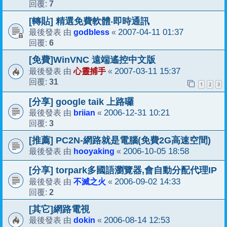
7
回覆:
[轉貼] 精選免費軟體‧即時通訊
godbless
2007-04-11 01:37
最後發表 由
«
6
回覆:
[免費]WinVNC 遠端遙控中文版
心靈捕手
2007-03-11 15:37
最後發表 由
«
31
回覆:
1
2
3
[分享] google taik 上路囉
briian
2006-12-31 10:21
最後發表 由
«
3
回覆:
[推薦] PC2N-網路就是電腦(免費2G高速空間)
hooyaking
2006-10-05 18:58
最後發表 由
«
[分享] torpark多國語瀏覽器,會自動分配代理IP
不滅之火
2006-09-02 14:33
最後發表 由
«
2
回覆:
[其它]網路電視
dokin
2006-08-14 12:53
最後發表 由
«