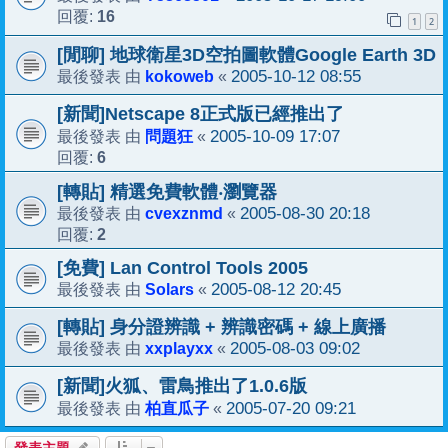
16
回覆:
1
2
[閒聊] 地球衛星3D空拍圖軟體Google Earth 3D
kokoweb
2005-10-12 08:55
最後發表 由
«
[新聞]Netscape 8正式版已經推出了
問題狂
2005-10-09 17:07
最後發表 由
«
6
回覆:
[轉貼] 精選免費軟體‧瀏覽器
cvexznmd
2005-08-30 20:18
最後發表 由
«
2
回覆:
[免費] Lan Control Tools 2005
Solars
2005-08-12 20:45
最後發表 由
«
[轉貼] 身分證辨識 + 辨識密碼 + 線上廣播
xxplayxx
2005-08-03 09:02
最後發表 由
«
[新聞]火狐、雷鳥推出了1.0.6版
柏直瓜子
2005-07-20 09:21
最後發表 由
«
發表主題