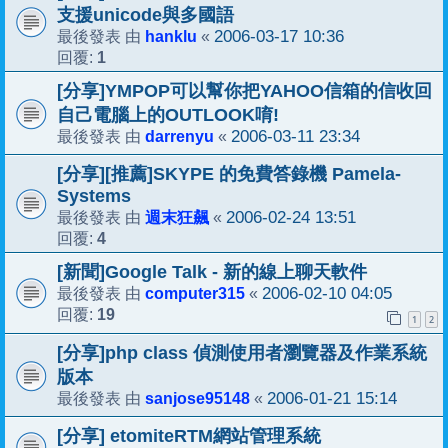
支援unicode與多國語
hanklu
2006-03-17 10:36
最後發表 由
«
1
回覆:
[分享]YMPOP可以幫你把YAHOO信箱的信收回
自己電腦上的OUTLOOK唷!
darrenyu
2006-03-11 23:34
最後發表 由
«
[分享][推薦]SKYPE 的免費答錄機 Pamela-
Systems
週末狂飆
2006-02-24 13:51
最後發表 由
«
4
回覆:
[新聞]Google Talk - 新的線上聊天軟件
computer315
2006-02-10 04:05
最後發表 由
«
19
回覆:
1
2
[分享]php class 偵測使用者瀏覽器及作業系統
版本
sanjose95148
2006-01-21 15:14
最後發表 由
«
[分享] etomiteRTM網站管理系統