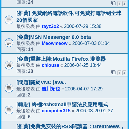
24
回覆:
1
2
[推薦] 免費網絡電話軟件,可免費打電話到全球
20個國家
rayz2o2
2006-07-29 15:38
最後發表 由
«
[免費]MSN Messenger 8.0 beta
Meowmeow
2006-07-03 01:34
最後發表 由
«
14
回覆:
[免費]重裝上陣:Mozilla Firefox 瀏覽器
chiouss
2006-04-25 18:44
最後發表 由
«
28
回覆:
1
2
[問題]關於VNC java..
吉川拓也
2006-04-07 17:29
最後發表 由
«
2
回覆:
[轉貼] 終極2GbGmail申請法及應用程式
computer315
2006-03-20 01:37
最後發表 由
«
6
回覆:
[推薦]免費免安裝的RSS閱讀器：GreatNews，