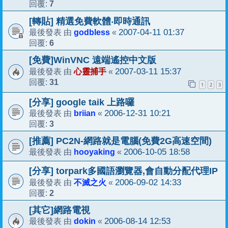
7
回覆:
[轉貼] 精選免費軟體‧即時通訊
godbless
2007-04-11 01:37
最後發表 由
«
6
回覆:
[免費]WinVNC 遠端遙控中文版
心靈捕手
2007-03-11 15:37
最後發表 由
«
31
回覆:
1
2
3
[分享] google taik 上路囉
briian
2006-12-31 10:21
最後發表 由
«
3
回覆:
[推薦] PC2N-網路就是電腦(免費2G高速空間)
hooyaking
2006-10-05 18:58
最後發表 由
«
[分享] torpark多國語瀏覽器,會自動分配代理IP
不滅之火
2006-09-02 14:33
最後發表 由
«
2
回覆:
[其它]網路電視
dokin
2006-08-14 12:53
最後發表 由
«