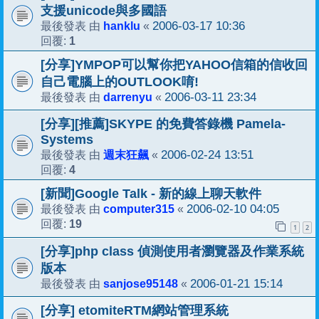
支援unicode與多國語
hanklu
2006-03-17 10:36
最後發表 由
«
1
回覆:
[分享]YMPOP可以幫你把YAHOO信箱的信收回
自己電腦上的OUTLOOK唷!
darrenyu
2006-03-11 23:34
最後發表 由
«
[分享][推薦]SKYPE 的免費答錄機 Pamela-
Systems
週末狂飆
2006-02-24 13:51
最後發表 由
«
4
回覆:
[新聞]Google Talk - 新的線上聊天軟件
computer315
2006-02-10 04:05
最後發表 由
«
19
回覆:
1
2
[分享]php class 偵測使用者瀏覽器及作業系統
版本
sanjose95148
2006-01-21 15:14
最後發表 由
«
[分享] etomiteRTM網站管理系統