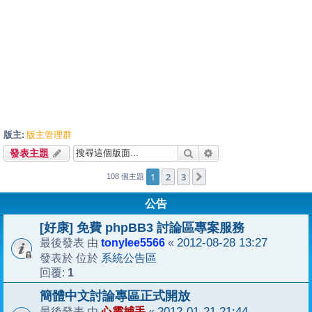
版主:
版主管理群
搜尋
進階搜尋
發表主題
1
2
3
下一頁
108 個主題
公告
[好康] 免費 phpBB3 討論區專案服務
tonylee5566
2012-08-28 13:27
最後發表 由
«
系統公告區
發表於 位於
1
回覆:
簡體中文討論專區正式開放
心靈捕手
2012-01-21 21:44
最後發表 由
«