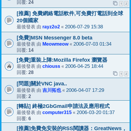
24
回覆:
1
2
[推薦] 免費網絡電話軟件,可免費打電話到全球
20個國家
rayz2o2
2006-07-29 15:38
最後發表 由
«
[免費]MSN Messenger 8.0 beta
Meowmeow
2006-07-03 01:34
最後發表 由
«
14
回覆:
[免費]重裝上陣:Mozilla Firefox 瀏覽器
chiouss
2006-04-25 18:44
最後發表 由
«
28
回覆:
1
2
[問題]關於VNC java..
吉川拓也
2006-04-07 17:29
最後發表 由
«
2
回覆:
[轉貼] 終極2GbGmail申請法及應用程式
computer315
2006-03-20 01:37
最後發表 由
«
6
回覆:
[推薦]免費免安裝的RSS閱讀器：GreatNews，