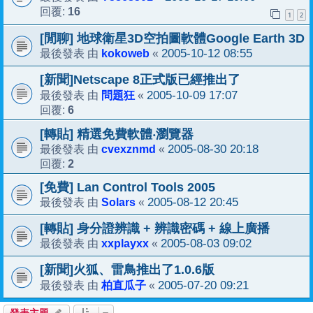
16
回覆:
1
2
[閒聊] 地球衛星3D空拍圖軟體Google Earth 3D
kokoweb
2005-10-12 08:55
最後發表 由
«
[新聞]Netscape 8正式版已經推出了
問題狂
2005-10-09 17:07
最後發表 由
«
6
回覆:
[轉貼] 精選免費軟體‧瀏覽器
cvexznmd
2005-08-30 20:18
最後發表 由
«
2
回覆:
[免費] Lan Control Tools 2005
Solars
2005-08-12 20:45
最後發表 由
«
[轉貼] 身分證辨識 + 辨識密碼 + 線上廣播
xxplayxx
2005-08-03 09:02
最後發表 由
«
[新聞]火狐、雷鳥推出了1.0.6版
柏直瓜子
2005-07-20 09:21
最後發表 由
«
發表主題