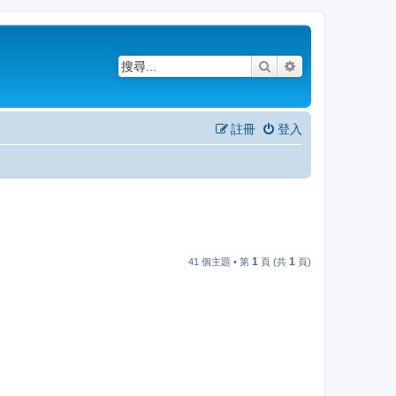
搜尋
進階搜尋
註冊
登入
1
1
41 個主題 • 第
頁 (共
頁)