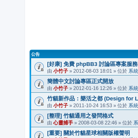
公告
[好康] 免費 phpBB3 討論區專案服務
小竹子
2012-08-03 18:01
系
由
»
» 位於
簡體中文討論專區正式開放
小竹子
2012-01-16 12:26
系
由
»
» 位於
竹貓新作品：樂活之都 (Design for Li
小竹子
2011-10-24 16:53
系
由
»
» 位於
[整理] 竹貓通用之發問格式
心靈捕手
2008-03-08 22:46
由
»
» 位於
[重要] 關於竹貓星球相關版權聲明