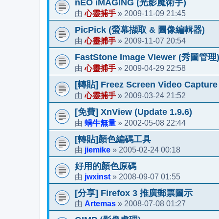
nEO iMAGING (光影魔術手)
心靈捕手
2009-11-09 21:45
由
»
PicPick (螢幕擷取 & 圖像編輯器)
心靈捕手
2009-11-07 20:54
由
»
FastStone Image Viewer (秀圖管理
心靈捕手
2009-04-29 22:58
由
»
[轉貼] Freez Screen Video Captu
心靈捕手
2009-03-24 21:52
由
»
[免費] XnView (Update 1.9.6)
蝸牛無量
2002-05-08 22:44
由
»
[轉貼]顏色編碼工具
jiemike
2005-02-24 00:18
由
»
好用的顏色原碼
jwxinst
2008-09-07 01:55
由
»
[分享] Firefox 3 推廣郵票圖示
Artemas
2008-07-08 01:27
由
»