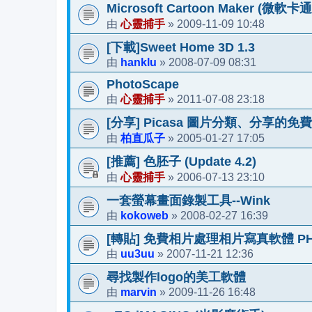
Microsoft Cartoon Maker (微軟卡
心靈捕手
2009-11-09 10:48
由
»
[下載]Sweet Home 3D 1.3
hanklu
2008-07-09 08:31
由
»
PhotoScape
心靈捕手
2011-07-08 23:18
由
»
[分享] Picasa 圖片分類、分享的免費軟件
柏直瓜子
2005-01-27 17:05
由
»
[推薦] 色胚子 (Update 4.2)
心靈捕手
2006-07-13 23:10
由
»
一套螢幕畫面錄製工具--Wink
kokoweb
2008-02-27 16:39
由
»
[轉貼] 免費相片處理相片寫真軟體 PHOTO 
uu3uu
2007-11-21 12:36
由
»
尋找製作logo的美工軟體
marvin
2009-11-26 16:48
由
»