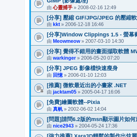
GIMP (影像處理)
心靈捕手
2008-02-16 12:49
由
»
[分享] 壓縮 GIF/JPG/JPEG 的壓縮
kkt
2006-12-18 16:46
由
»
[分享]Window Clippings 1.5 -
Meowmeow
2007-03-10 14:30
由
»
[分享] 覺得不錯用的畫面擷取軟體 MW
warkinger
2006-05-20 07:20
由
»
[分享] JPEG 影像檔快速瘦身
回憶
2006-01-10 12:03
由
»
[推薦] 微軟最近出的小畫家 .NET
jacktam05
2005-04-17 16:06
由
»
[免費]繪圖軟體--Pixia
真帆
2002-06-02 14:04
由
»
[問題]請問6.2版的msn顯示圗片如何
nice2943
2004-05-24 17:36
由
»
[強力推薦] Xara3D輕鬆的製作出炫