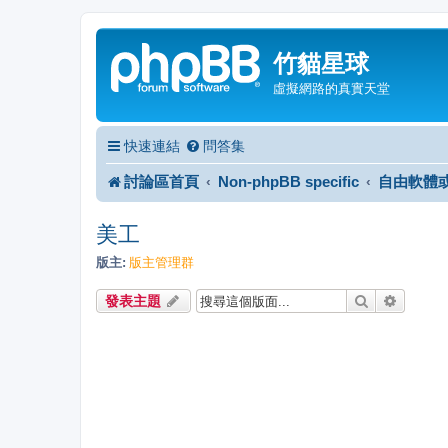
竹貓星球
虛擬網路的真實天堂
快速連結
問答集
討論區首頁
Non-phpBB specific
自由軟體
美工
版主:
版主管理群
搜尋
進階搜
發表主題