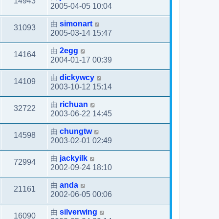
14943
2005-04-05 10:04
由
simonart
31093
2005-03-14 15:47
由
2egg
14164
2004-01-17 00:39
由
dickywcy
14109
2003-10-12 15:14
由
richuan
32722
2003-06-22 14:45
由
chungtw
14598
2003-02-01 02:49
由
jackyilk
72994
2002-09-24 18:10
由
anda
21161
2002-06-05 00:06
由
silverwing
16090