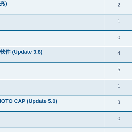
通秀)
2
1
0
 (Update 3.8)
4
5
1
CAP (Update 5.0)
3
0