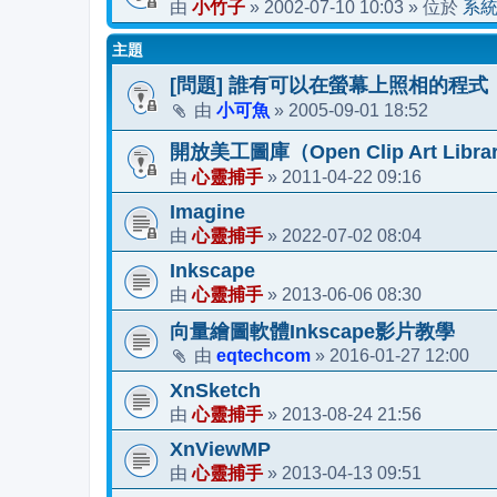
小竹子
2002-07-10 10:03
系
由
»
» 位於
主題
[問題] 誰有可以在螢幕上照相的程式
小可魚
2005-09-01 18:52
由
»
開放美工圖庫（Open Clip Art Libra
心靈捕手
2011-04-22 09:16
由
»
Imagine
心靈捕手
2022-07-02 08:04
由
»
Inkscape
心靈捕手
2013-06-06 08:30
由
»
向量繪圖軟體Inkscape影片教學
eqtechcom
2016-01-27 12:00
由
»
XnSketch
心靈捕手
2013-08-24 21:56
由
»
XnViewMP
心靈捕手
2013-04-13 09:51
由
»