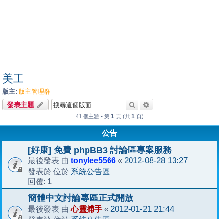
美工
版主:
版主管理群
搜尋
進階搜尋
發表主題
1
1
41 個主題 • 第
頁 (共
頁)
公告
[好康] 免費 phpBB3 討論區專案服務
tonylee5566
2012-08-28 13:27
最後發表 由
«
系統公告區
發表於 位於
1
回覆:
簡體中文討論專區正式開放
心靈捕手
2012-01-21 21:44
最後發表 由
«