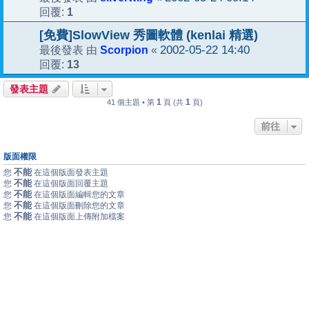
1
回覆:
[免費]SlowView 秀圖軟體 (kenlai 精選)
Scorpion
2002-05-22 14:40
最後發表 由
«
13
回覆:
發表主題
1
1
41 個主題 • 第
頁 (共
頁)
前往
版面權限
不能
您
在這個版面發表主題
不能
您
在這個版面回覆主題
不能
您
在這個版面編輯您的文章
不能
您
在這個版面刪除您的文章
不能
您
在這個版面上傳附加檔案