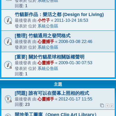
系統公告區
發表於 位於
1
回覆:
竹貓新作品：樂活之都 (Design for Living)
小竹子
2011-10-24 16:53
最後發表 由
«
系統公告區
發表於 位於
[整理] 竹貓通用之發問格式
心靈捕手
2008-03-08 22:46
最後發表 由
«
系統公告區
發表於 位於
[重要] 關於竹貓星球相關版權聲明
心靈捕手
2009-01-30 07:53
最後發表 由
«
系統公告區
發表於 位於
1
回覆:
主題
[問題] 誰有可以在螢幕上照相的程式
心靈捕手
2012-01-17 11:55
最後發表 由
«
23
回覆:
1
2
開放美工圖庫（Open Clip Art Library）