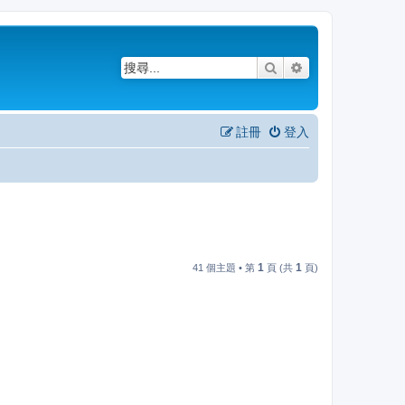
搜尋
進階搜尋
註冊
登入
1
1
41 個主題 • 第
頁 (共
頁)