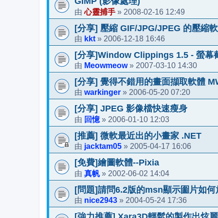
GIMP (影像處理)
心靈捕手
2008-02-16 12:49
由
»
[分享] 壓縮 GIF/JPG/JPEG 的壓縮
kkt
2006-12-18 16:46
由
»
[分享]Window Clippings 1.5 -
Meowmeow
2007-03-10 14:30
由
»
[分享] 覺得不錯用的畫面擷取軟體 MW
warkinger
2006-05-20 07:20
由
»
[分享] JPEG 影像檔快速瘦身
回憶
2006-01-10 12:03
由
»
[推薦] 微軟最近出的小畫家 .NET
jacktam05
2005-04-17 16:06
由
»
[免費]繪圖軟體--Pixia
真帆
2002-06-02 14:04
由
»
[問題]請問6.2版的msn顯示圗片如何
nice2943
2004-05-24 17:36
由
»
[強力推薦] Xara3D輕鬆的製作出炫