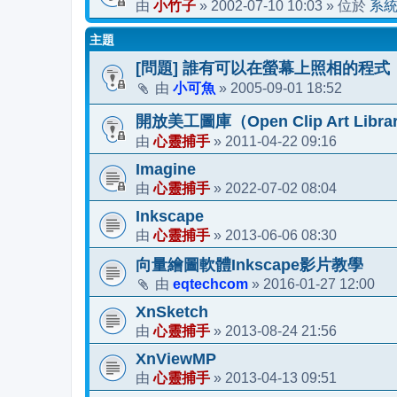
小竹子
2002-07-10 10:03
系
由
»
» 位於
主題
[問題] 誰有可以在螢幕上照相的程式
小可魚
2005-09-01 18:52
由
»
開放美工圖庫（Open Clip Art Libra
心靈捕手
2011-04-22 09:16
由
»
Imagine
心靈捕手
2022-07-02 08:04
由
»
Inkscape
心靈捕手
2013-06-06 08:30
由
»
向量繪圖軟體Inkscape影片教學
eqtechcom
2016-01-27 12:00
由
»
XnSketch
心靈捕手
2013-08-24 21:56
由
»
XnViewMP
心靈捕手
2013-04-13 09:51
由
»