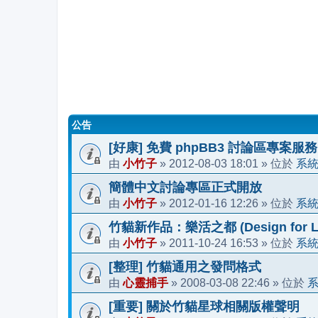
公告
[好康] 免費 phpBB3 討論區專案服務
小竹子
2012-08-03 18:01
系
由
»
» 位於
簡體中文討論專區正式開放
小竹子
2012-01-16 12:26
系
由
»
» 位於
竹貓新作品：樂活之都 (Design for Li
小竹子
2011-10-24 16:53
系
由
»
» 位於
[整理] 竹貓通用之發問格式
心靈捕手
2008-03-08 22:46
由
»
» 位於
[重要] 關於竹貓星球相關版權聲明