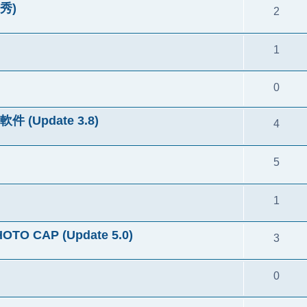
通秀)
2
1
0
 (Update 3.8)
4
5
1
CAP (Update 5.0)
3
0