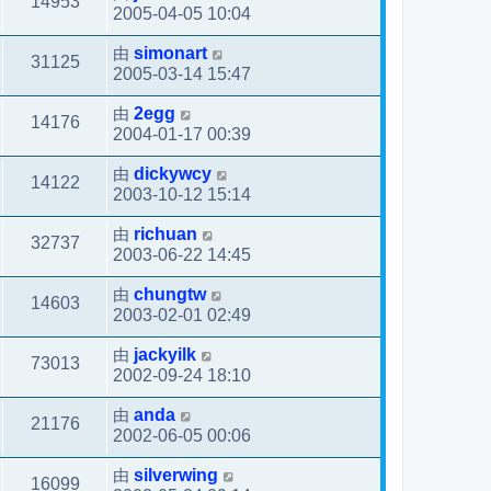
14953
2005-04-05 10:04
由
simonart
31125
2005-03-14 15:47
由
2egg
14176
2004-01-17 00:39
由
dickywcy
14122
2003-10-12 15:14
由
richuan
32737
2003-06-22 14:45
由
chungtw
14603
2003-02-01 02:49
由
jackyilk
73013
2002-09-24 18:10
由
anda
21176
2002-06-05 00:06
由
silverwing
16099