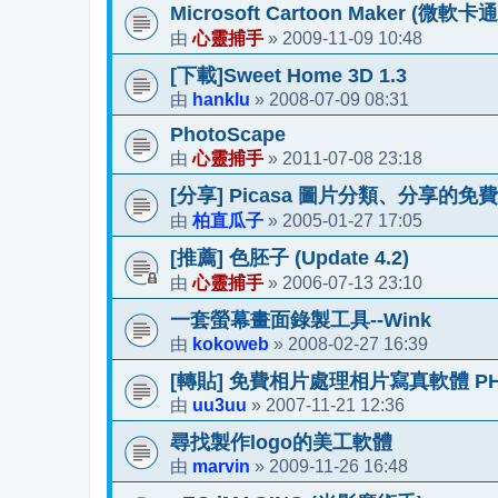
Microsoft Cartoon Maker (微軟卡
心靈捕手
2009-11-09 10:48
由
»
[下載]Sweet Home 3D 1.3
hanklu
2008-07-09 08:31
由
»
PhotoScape
心靈捕手
2011-07-08 23:18
由
»
[分享] Picasa 圖片分類、分享的免費軟件
柏直瓜子
2005-01-27 17:05
由
»
[推薦] 色胚子 (Update 4.2)
心靈捕手
2006-07-13 23:10
由
»
一套螢幕畫面錄製工具--Wink
kokoweb
2008-02-27 16:39
由
»
[轉貼] 免費相片處理相片寫真軟體 PHOTO 
uu3uu
2007-11-21 12:36
由
»
尋找製作logo的美工軟體
marvin
2009-11-26 16:48
由
»