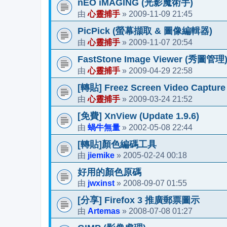
nEO iMAGING (光影魔術手)
心靈捕手
2009-11-09 21:45
由
»
PicPick (螢幕擷取 & 圖像編輯器)
心靈捕手
2009-11-07 20:54
由
»
FastStone Image Viewer (秀圖管理
心靈捕手
2009-04-29 22:58
由
»
[轉貼] Freez Screen Video Captu
心靈捕手
2009-03-24 21:52
由
»
[免費] XnView (Update 1.9.6)
蝸牛無量
2002-05-08 22:44
由
»
[轉貼]顏色編碼工具
jiemike
2005-02-24 00:18
由
»
好用的顏色原碼
jwxinst
2008-09-07 01:55
由
»
[分享] Firefox 3 推廣郵票圖示
Artemas
2008-07-08 01:27
由
»