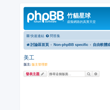
竹貓星球
虛擬網路的真實天堂
快速連結
問答集
討論區首頁
Non-phpBB specific
自由軟體
美工
版主:
版主管理群
搜尋
進階搜
發表主題