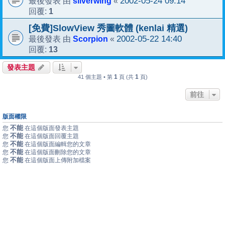
silverwing
2002-05-24 09:14
最後發表 由
«
1
回覆:
[免費]SlowView 秀圖軟體 (kenlai 精選)
Scorpion
2002-05-22 14:40
最後發表 由
«
13
回覆:
發表主題
1
1
41 個主題 • 第
頁 (共
頁)
前往
版面權限
不能
您
在這個版面發表主題
不能
您
在這個版面回覆主題
不能
您
在這個版面編輯您的文章
不能
您
在這個版面刪除您的文章
不能
您
在這個版面上傳附加檔案