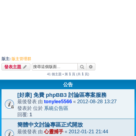
版主:
版主管理群
搜尋
進階搜尋
發表主題
1
1
41 個主題 • 第
頁 (共
頁)
公告
[好康] 免費 phpBB3 討論區專案服務
tonylee5566
2012-08-28 13:27
最後發表 由
«
系統公告區
發表於 位於
1
回覆:
簡體中文討論專區正式開放
心靈捕手
2012-01-21 21:44
最後發表 由
«