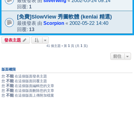
silverwing
2002-05-24 09:14
最後發表 由
«
1
回覆:
[免費]SlowView 秀圖軟體 (kenlai 精選)
Scorpion
2002-05-22 14:40
最後發表 由
«
13
回覆:
發表主題
1
1
41 個主題 • 第
頁 (共
頁)
前往
版面權限
不能
您
在這個版面發表主題
不能
您
在這個版面回覆主題
不能
您
在這個版面編輯您的文章
不能
您
在這個版面刪除您的文章
不能
您
在這個版面上傳附加檔案