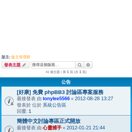
版主:
版主管理群
搜尋
進階搜尋
發表主題
1
1
41 個主題 • 第
頁 (共
頁)
公告
[好康] 免費 phpBB3 討論區專案服務
tonylee5566
2012-08-28 13:27
最後發表 由
«
系統公告區
發表於 位於
1
回覆:
簡體中文討論專區正式開放
心靈捕手
2012-01-21 21:44
最後發表 由
«