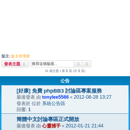
版主:
版主管理群
搜尋
進階搜尋
發表主題
1
1
41 個主題 • 第
頁 (共
頁)
公告
[好康] 免費 phpBB3 討論區專案服務
tonylee5566
2012-08-28 13:27
最後發表 由
«
系統公告區
發表於 位於
1
回覆:
簡體中文討論專區正式開放
心靈捕手
2012-01-21 21:44
最後發表 由
«