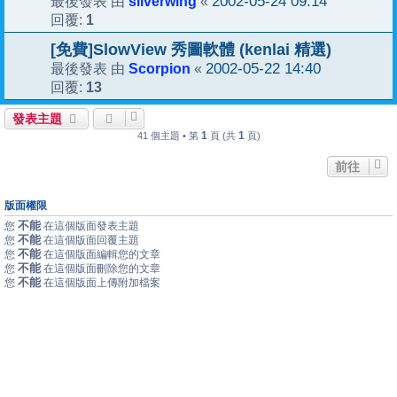
silverwing
2002-05-24 09:14
最後發表 由
«
1
回覆:
[免費]SlowView 秀圖軟體 (kenlai 精選)
Scorpion
2002-05-22 14:40
最後發表 由
«
13
回覆:
發表主題
1
1
41 個主題 • 第
頁 (共
頁)
前往
版面權限
不能
您
在這個版面發表主題
不能
您
在這個版面回覆主題
不能
您
在這個版面編輯您的文章
不能
您
在這個版面刪除您的文章
不能
您
在這個版面上傳附加檔案