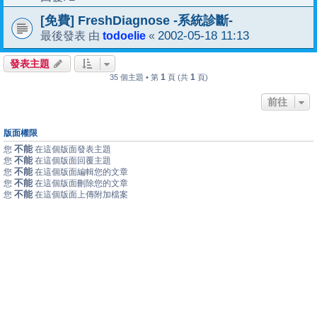
[免費] FreshDiagnose -系統診斷-
todoelie
2002-05-18 11:13
最後發表 由
«
發表主題
1
1
35 個主題 • 第
頁 (共
頁)
前往
版面權限
不能
您
在這個版面發表主題
不能
您
在這個版面回覆主題
不能
您
在這個版面編輯您的文章
不能
您
在這個版面刪除您的文章
不能
您
在這個版面上傳附加檔案