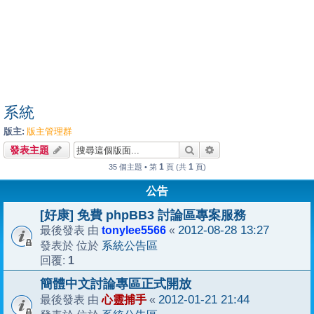
系統
版主:
版主管理群
搜尋
進階搜尋
發表主題
1
1
35 個主題 • 第
頁 (共
頁)
公告
[好康] 免費 phpBB3 討論區專案服務
tonylee5566
2012-08-28 13:27
最後發表 由
«
系統公告區
發表於 位於
1
回覆:
簡體中文討論專區正式開放
心靈捕手
2012-01-21 21:44
最後發表 由
«