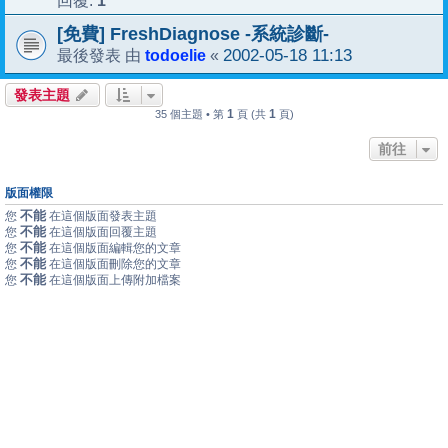
1
回覆:
[免費] FreshDiagnose -系統診斷-
todoelie
2002-05-18 11:13
最後發表 由
«
發表主題
1
1
35 個主題 • 第
頁 (共
頁)
前往
版面權限
不能
您
在這個版面發表主題
不能
您
在這個版面回覆主題
不能
您
在這個版面編輯您的文章
不能
您
在這個版面刪除您的文章
不能
您
在這個版面上傳附加檔案