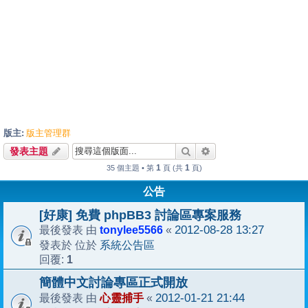
版主:
版主管理群
搜尋
進階搜尋
發表主題
1
1
35 個主題 • 第
頁 (共
頁)
公告
[好康] 免費 phpBB3 討論區專案服務
tonylee5566
2012-08-28 13:27
最後發表 由
«
系統公告區
發表於 位於
1
回覆:
簡體中文討論專區正式開放
心靈捕手
2012-01-21 21:44
最後發表 由
«