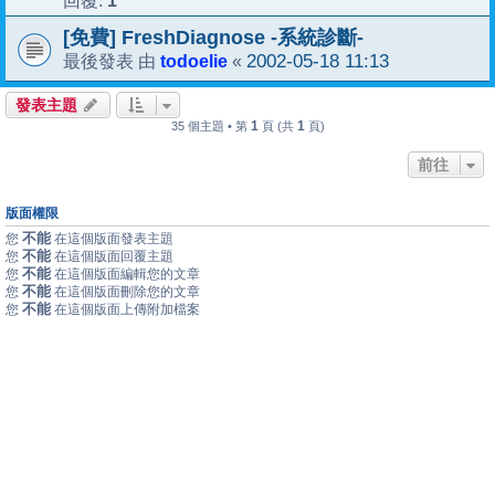
1
回覆:
[免費] FreshDiagnose -系統診斷-
todoelie
2002-05-18 11:13
最後發表 由
«
發表主題
1
1
35 個主題 • 第
頁 (共
頁)
前往
版面權限
不能
您
在這個版面發表主題
不能
您
在這個版面回覆主題
不能
您
在這個版面編輯您的文章
不能
您
在這個版面刪除您的文章
不能
您
在這個版面上傳附加檔案