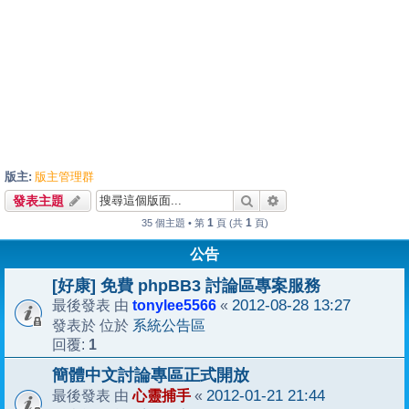
版主:
版主管理群
搜尋
進階搜尋
發表主題
1
1
35 個主題 • 第
頁 (共
頁)
公告
[好康] 免費 phpBB3 討論區專案服務
tonylee5566
2012-08-28 13:27
最後發表 由
«
系統公告區
發表於 位於
1
回覆:
簡體中文討論專區正式開放
心靈捕手
2012-01-21 21:44
最後發表 由
«