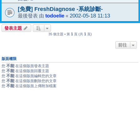
[免費] FreshDiagnose -系統診斷-
todoelie
2002-05-18 11:13
最後發表 由
«
發表主題
1
1
35 個主題 • 第
頁 (共
頁)
前往
版面權限
不能
您
在這個版面發表主題
不能
您
在這個版面回覆主題
不能
您
在這個版面編輯您的文章
不能
您
在這個版面刪除您的文章
不能
您
在這個版面上傳附加檔案