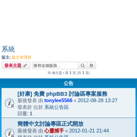
系統
版主:
版主管理群
搜尋
進階搜尋
發表主題
1
1
35 個主題 • 第
頁 (共
頁)
公告
[好康] 免費 phpBB3 討論區專案服務
tonylee5566
2012-08-28 13:27
最後發表 由
«
系統公告區
發表於 位於
1
回覆:
簡體中文討論專區正式開放
心靈捕手
2012-01-21 21:44
最後發表 由
«