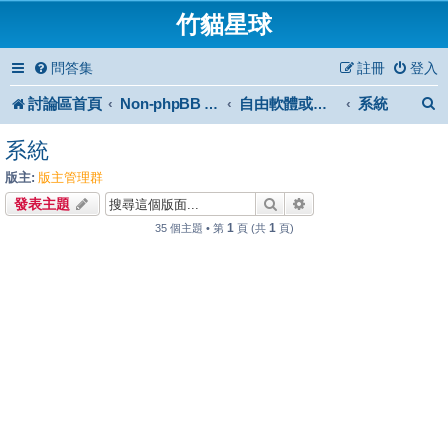
竹貓星球
問答集
註冊
登入
討論區首頁
系統
Non-phpBB specific
自由軟體或免費軟體
系統
版主:
版主管理群
搜尋
進階搜尋
發表主題
1
1
35 個主題 • 第
頁 (共
頁)