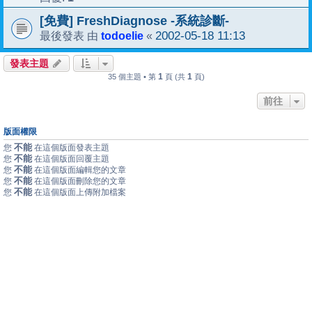
[免費] FreshDiagnose -系統診斷-
todoelie
2002-05-18 11:13
最後發表 由
«
發表主題
1
1
35 個主題 • 第
頁 (共
頁)
前往
版面權限
不能
您
在這個版面發表主題
不能
您
在這個版面回覆主題
不能
您
在這個版面編輯您的文章
不能
您
在這個版面刪除您的文章
不能
您
在這個版面上傳附加檔案