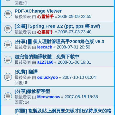
1
回覆:
PDF-XChange Viewer
心靈捕手
2008-09-09 22:55
最後發表 由
«
[文書] iSpring Free 3.2 (ppt, pps 轉 swf)
心靈捕手
2008-07-03 23:40
最後發表 由
«
[分享] █ 個人理財管理高手2009綠色版 v5.3
leecach
2008-07-01 20:50
最後發表 由
«
超完善的翻譯軟體，免費下載中
a123160
2008-01-06 19:31
最後發表 由
«
[免費] 翻譯
ooluckyoo
2007-10-10 01:04
最後發表 由
«
8
回覆:
[分享]微軟新字型
Meowmeow
2007-05-15 18:38
最後發表 由
«
14
回覆:
[問題] 複製及貼上網頁要怎樣才能保持原來的格