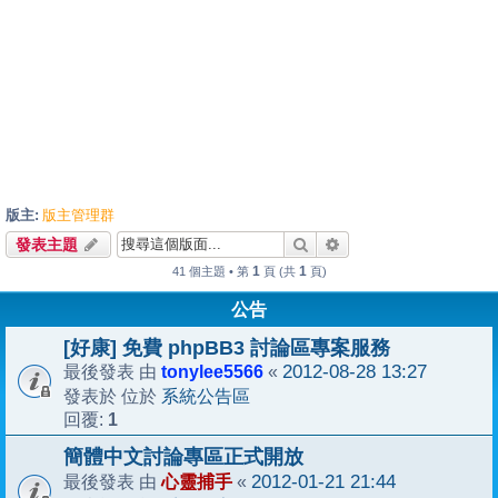
版主:
版主管理群
搜尋
進階搜尋
發表主題
1
1
41 個主題 • 第
頁 (共
頁)
公告
[好康] 免費 phpBB3 討論區專案服務
tonylee5566
2012-08-28 13:27
最後發表 由
«
系統公告區
發表於 位於
1
回覆:
簡體中文討論專區正式開放
心靈捕手
2012-01-21 21:44
最後發表 由
«