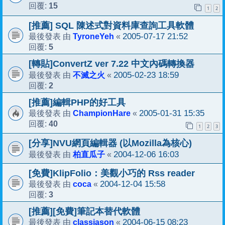
15
回覆:
1
2
[推薦] SQL 陳述式對資料庫查詢工具軟體
TyroneYeh
2005-07-17 21:52
最後發表 由
«
5
回覆:
[轉貼]ConvertZ ver 7.22 中文內碼轉換器
不滅之火
2005-02-23 18:59
最後發表 由
«
2
回覆:
[推薦]編輯PHP的好工具
ChampionHare
2005-01-31 15:35
最後發表 由
«
40
回覆:
1
2
3
[分享]NVU網頁編輯器 (以Mozilla為核心)
柏直瓜子
2004-12-06 16:03
最後發表 由
«
[免費]KlipFolio：美觀小巧的 Rss reader
coca
2004-12-04 15:58
最後發表 由
«
3
回覆:
[推薦][免費]筆記本替代軟體
classjason
2004-06-15 08:23
最後發表 由
«