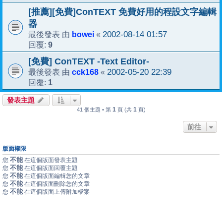
[推薦][免費]ConTEXT 免費好用的程設文字編輯
器
bowei
2002-08-14 01:57
最後發表 由
«
9
回覆:
[免費] ConTEXT -Text Editor-
cck168
2002-05-20 22:39
最後發表 由
«
1
回覆:
發表主題
1
1
41 個主題 • 第
頁 (共
頁)
前往
版面權限
不能
您
在這個版面發表主題
不能
您
在這個版面回覆主題
不能
您
在這個版面編輯您的文章
不能
您
在這個版面刪除您的文章
不能
您
在這個版面上傳附加檔案