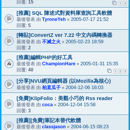
15
回覆:
1
2
[推薦] SQL 陳述式對資料庫查詢工具軟體
TyroneYeh
2005-07-17 21:52
最後發表 由
«
5
回覆:
[轉貼]ConvertZ ver 7.22 中文內碼轉換器
不滅之火
2005-02-23 18:59
最後發表 由
«
2
回覆:
[推薦]編輯PHP的好工具
ChampionHare
2005-01-31 15:35
最後發表 由
«
40
回覆:
1
2
3
[分享]NVU網頁編輯器 (以Mozilla為核心)
柏直瓜子
2004-12-06 16:03
最後發表 由
«
[免費]KlipFolio：美觀小巧的 Rss reader
coca
2004-12-04 15:58
最後發表 由
«
3
回覆:
[推薦][免費]筆記本替代軟體
classjason
2004-06-15 08:23
最後發表 由
«