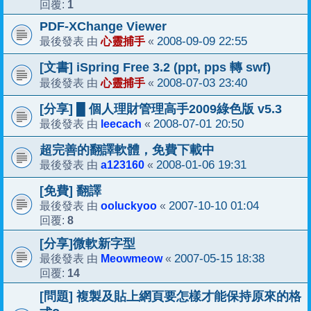
1
回覆:
PDF-XChange Viewer
心靈捕手
2008-09-09 22:55
最後發表 由
«
[文書] iSpring Free 3.2 (ppt, pps 轉 swf)
心靈捕手
2008-07-03 23:40
最後發表 由
«
[分享] █ 個人理財管理高手2009綠色版 v5.3
leecach
2008-07-01 20:50
最後發表 由
«
超完善的翻譯軟體，免費下載中
a123160
2008-01-06 19:31
最後發表 由
«
[免費] 翻譯
ooluckyoo
2007-10-10 01:04
最後發表 由
«
8
回覆:
[分享]微軟新字型
Meowmeow
2007-05-15 18:38
最後發表 由
«
14
回覆:
[問題] 複製及貼上網頁要怎樣才能保持原來的格