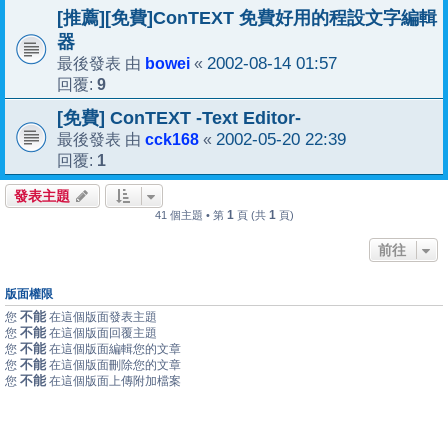
[推薦][免費]ConTEXT 免費好用的程設文字編輯
器
bowei
2002-08-14 01:57
最後發表 由
«
9
回覆:
[免費] ConTEXT -Text Editor-
cck168
2002-05-20 22:39
最後發表 由
«
1
回覆:
發表主題
1
1
41 個主題 • 第
頁 (共
頁)
前往
版面權限
不能
您
在這個版面發表主題
不能
您
在這個版面回覆主題
不能
您
在這個版面編輯您的文章
不能
您
在這個版面刪除您的文章
不能
您
在這個版面上傳附加檔案