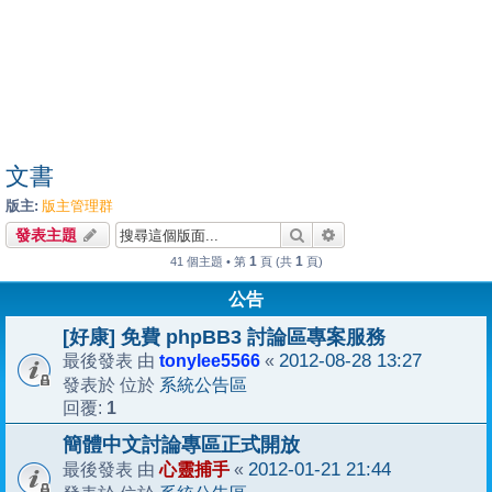
文書
版主:
版主管理群
搜尋
進階搜尋
發表主題
1
1
41 個主題 • 第
頁 (共
頁)
公告
[好康] 免費 phpBB3 討論區專案服務
tonylee5566
2012-08-28 13:27
最後發表 由
«
系統公告區
發表於 位於
1
回覆:
簡體中文討論專區正式開放
心靈捕手
2012-01-21 21:44
最後發表 由
«