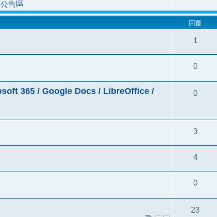
統公告區
回覆
1
0
5 / Google Docs / LibreOffice /
0
3
4
0
23