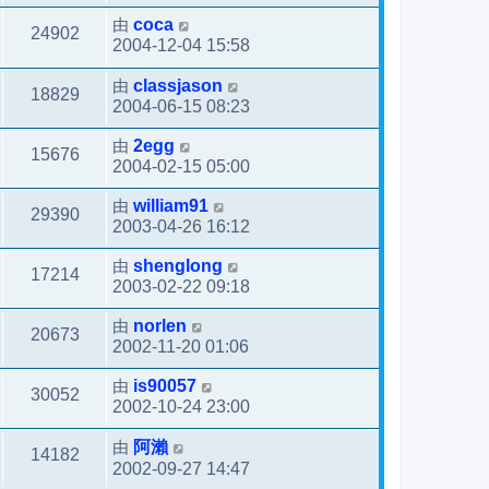
由
coca
24902
2004-12-04 15:58
由
classjason
18829
2004-06-15 08:23
由
2egg
15676
2004-02-15 05:00
由
william91
29390
2003-04-26 16:12
由
shenglong
17214
2003-02-22 09:18
由
norlen
20673
2002-11-20 01:06
由
is90057
30052
2002-10-24 23:00
由
阿瀨
14182
2002-09-27 14:47