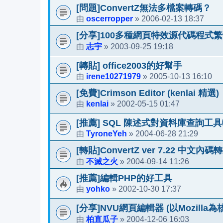
[問題]ConvertZ無法多檔案轉碼？
oscerropper
2006-02-13 18:37
由
»
[分享]100多種網頁特效源代碼程式繁
志宇
2003-09-25 19:18
由
»
[轉貼] office2003的好幫手
irene10271979
2005-10-13 16:10
由
»
[免費]Crimson Editor (kenlai 精選)
kenlai
2002-05-15 01:47
由
»
[推薦] SQL 陳述式對資料庫查詢工
TyroneYeh
2004-06-28 21:29
由
»
[轉貼]ConvertZ ver 7.22 中文內
不滅之火
2004-09-14 11:26
由
»
[推薦]編輯PHP的好工具
yohko
2002-10-30 17:37
由
»
[分享]NVU網頁編輯器 (以Mozilla為
柏直瓜子
2004-12-06 16:03
由
»