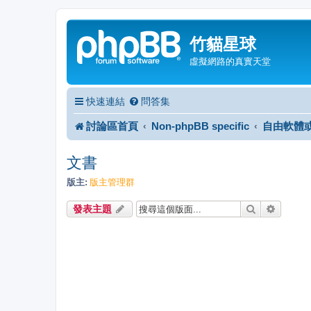
竹貓星球
虛擬網路的真實天堂
快速連結
問答集
討論區首頁
Non-phpBB specific
自由軟體
文書
版主:
版主管理群
搜尋
進階搜
發表主題