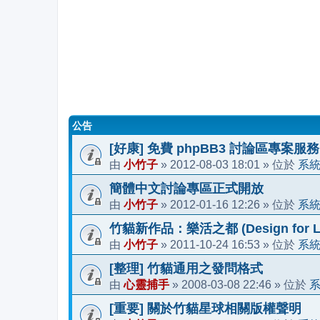
公告
[好康] 免費 phpBB3 討論區專案服務
小竹子
2012-08-03 18:01
系
由
»
» 位於
簡體中文討論專區正式開放
小竹子
2012-01-16 12:26
系
由
»
» 位於
竹貓新作品：樂活之都 (Design for Li
小竹子
2011-10-24 16:53
系
由
»
» 位於
[整理] 竹貓通用之發問格式
心靈捕手
2008-03-08 22:46
由
»
» 位於
[重要] 關於竹貓星球相關版權聲明