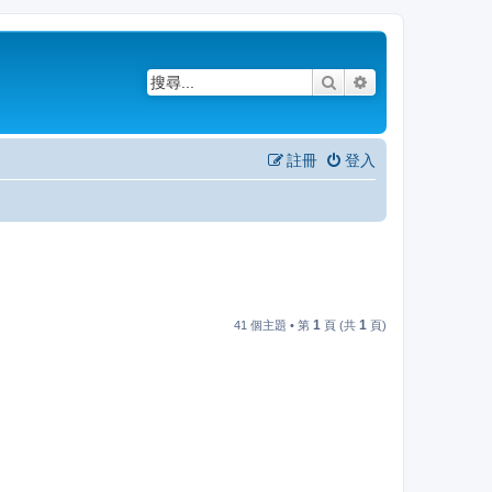
搜尋
進階搜尋
註冊
登入
1
1
41 個主題 • 第
頁 (共
頁)