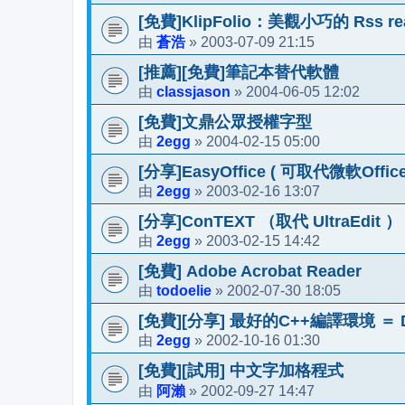
[免費]KlipFolio：美觀小巧的 Rss re
蒼浩
2003-07-09 21:15
由
»
[推薦][免費]筆記本替代軟體
classjason
2004-06-05 12:02
由
»
[免費]文鼎公眾授權字型
2egg
2004-02-15 05:00
由
»
[分享]EasyOffice ( 可取代微軟Office
2egg
2003-02-16 13:07
由
»
[分享]ConTEXT （取代 UltraEdit ）
2egg
2003-02-15 14:42
由
»
[免費] Adobe Acrobat Reader
todoelie
2002-07-30 18:05
由
»
[免費][分享] 最好的C++編譯環境 ＝ D
2egg
2002-10-16 01:30
由
»
[免費][試用] 中文字加格程式
阿瀨
2002-09-27 14:47
由
»