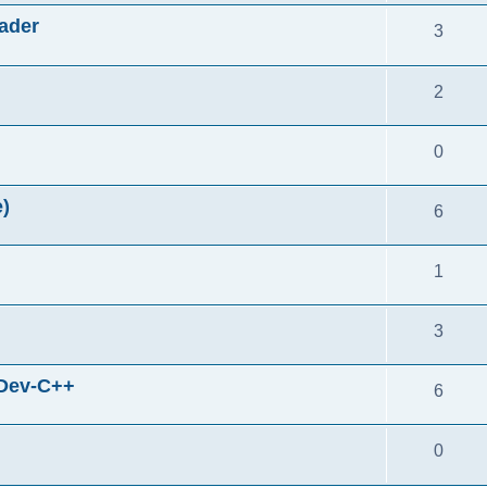
ader
3
2
0
)
6
1
3
ev-C++
6
0