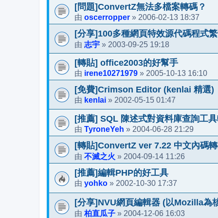
[問題]ConvertZ無法多檔案轉碼？
oscerropper
2006-02-13 18:37
由
»
[分享]100多種網頁特效源代碼程式繁
志宇
2003-09-25 19:18
由
»
[轉貼] office2003的好幫手
irene10271979
2005-10-13 16:10
由
»
[免費]Crimson Editor (kenlai 精選)
kenlai
2002-05-15 01:47
由
»
[推薦] SQL 陳述式對資料庫查詢工
TyroneYeh
2004-06-28 21:29
由
»
[轉貼]ConvertZ ver 7.22 中文內
不滅之火
2004-09-14 11:26
由
»
[推薦]編輯PHP的好工具
yohko
2002-10-30 17:37
由
»
[分享]NVU網頁編輯器 (以Mozilla為
柏直瓜子
2004-12-06 16:03
由
»