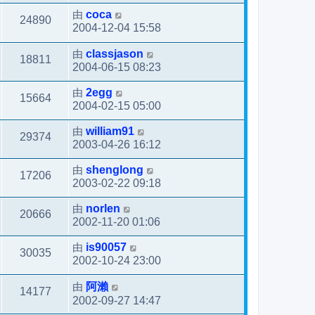
由
coca
24890
2004-12-04 15:58
由
classjason
18811
2004-06-15 08:23
由
2egg
15664
2004-02-15 05:00
由
william91
29374
2003-04-26 16:12
由
shenglong
17206
2003-02-22 09:18
由
norlen
20666
2002-11-20 01:06
由
is90057
30035
2002-10-24 23:00
由
阿瀨
14177
2002-09-27 14:47