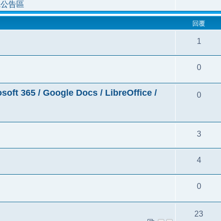
統公告區
回覆
1
0
5 / Google Docs / LibreOffice /
0
3
4
0
23