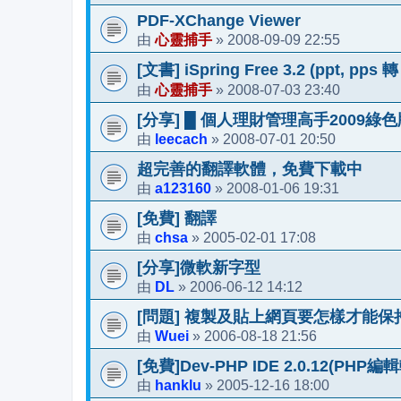
PDF-XChange Viewer
心靈捕手
2008-09-09 22:55
由
»
[文書] iSpring Free 3.2 (ppt, pps 轉
心靈捕手
2008-07-03 23:40
由
»
[分享] █ 個人理財管理高手2009綠色版
leecach
2008-07-01 20:50
由
»
超完善的翻譯軟體，免費下載中
a123160
2008-01-06 19:31
由
»
[免費] 翻譯
chsa
2005-02-01 17:08
由
»
[分享]微軟新字型
DL
2006-06-12 14:12
由
»
[問題] 複製及貼上網頁要怎樣才能保
Wuei
2006-08-18 21:56
由
»
[免費]Dev-PHP IDE 2.0.12(PHP編
hanklu
2005-12-16 18:00
由
»