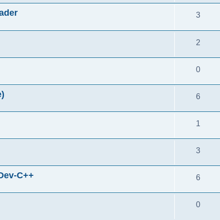
ader
3
2
0
)
6
1
3
ev-C++
6
0