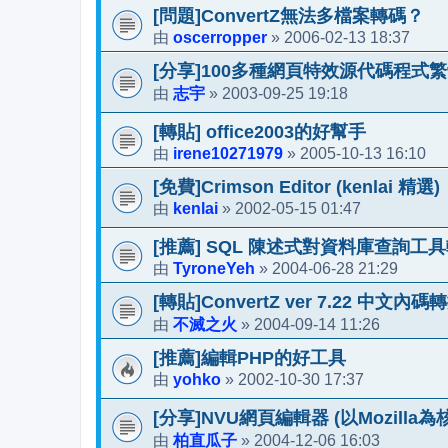
[問題]ConvertZ無法多檔案轉碼？
oscerropper
2006-02-13 18:37
由
»
[分享]100多種網頁特效源代碼程式繁
志宇
2003-09-25 19:18
由
»
[轉貼] office2003的好幫手
irene10271979
2005-10-13 16:10
由
»
[免費]Crimson Editor (kenlai 精選)
kenlai
2002-05-15 01:47
由
»
[推薦] SQL 陳述式對資料庫查詢工
TyroneYeh
2004-06-28 21:29
由
»
[轉貼]ConvertZ ver 7.22 中文內
不滅之火
2004-09-14 11:26
由
»
[推薦]編輯PHP的好工具
yohko
2002-10-30 17:37
由
»
[分享]NVU網頁編輯器 (以Mozilla為
柏直瓜子
2004-12-06 16:03
由
»