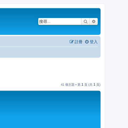
搜尋
進階搜尋
註冊
登入
1
1
41 個主題 • 第
頁 (共
頁)