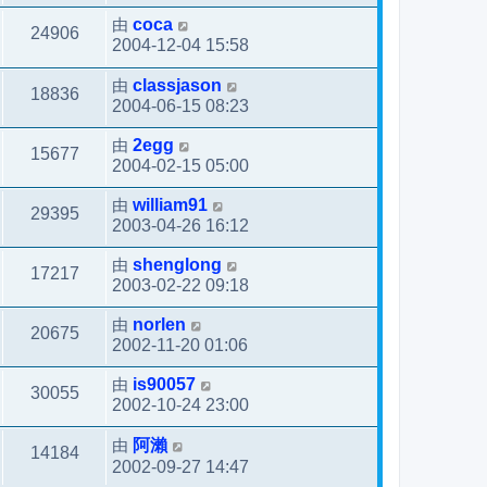
由
coca
24906
2004-12-04 15:58
由
classjason
18836
2004-06-15 08:23
由
2egg
15677
2004-02-15 05:00
由
william91
29395
2003-04-26 16:12
由
shenglong
17217
2003-02-22 09:18
由
norlen
20675
2002-11-20 01:06
由
is90057
30055
2002-10-24 23:00
由
阿瀨
14184
2002-09-27 14:47