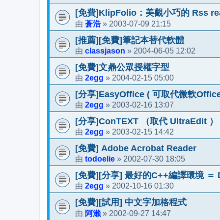
[免費]KlipFolio：美觀小巧的 Rss re
蒼浩
2003-07-09 21:15
由
»
[推薦][免費]筆記本替代軟體
classjason
2004-06-05 12:02
由
»
[免費]文鼎公眾授權字型
2egg
2004-02-15 05:00
由
»
[分享]EasyOffice ( 可取代微軟Office
2egg
2003-02-16 13:07
由
»
[分享]ConTEXT （取代 UltraEdit ）
2egg
2003-02-15 14:42
由
»
[免費] Adobe Acrobat Reader
todoelie
2002-07-30 18:05
由
»
[免費][分享] 最好的C++編譯環境 ＝ D
2egg
2002-10-16 01:30
由
»
[免費][試用] 中文字加格程式
阿瀨
2002-09-27 14:47
由
»