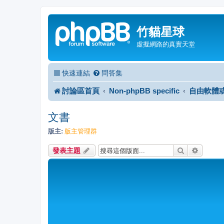
竹貓星球
虛擬網路的真實天堂
快速連結
問答集
討論區首頁
Non-phpBB specific
自由軟體
文書
版主:
版主管理群
搜尋
進階搜
發表主題