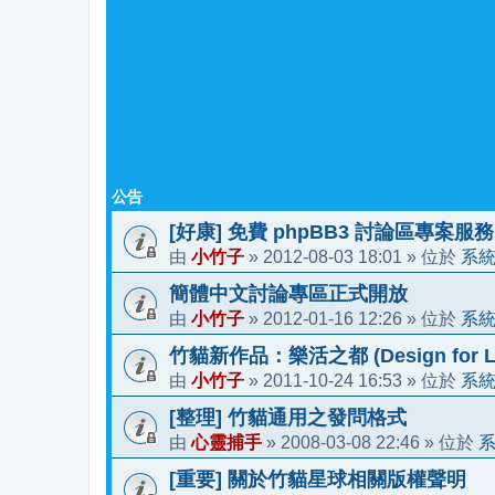
公告
[好康] 免費 phpBB3 討論區專案服務
小竹子
2012-08-03 18:01
系
由
»
» 位於
簡體中文討論專區正式開放
小竹子
2012-01-16 12:26
系
由
»
» 位於
竹貓新作品：樂活之都 (Design for Li
小竹子
2011-10-24 16:53
系
由
»
» 位於
[整理] 竹貓通用之發問格式
心靈捕手
2008-03-08 22:46
由
»
» 位於
[重要] 關於竹貓星球相關版權聲明