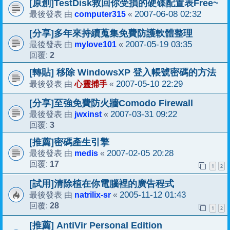
[原創]TestDisk救回你受損的硬碟配置表Free~
computer315
2007-06-08 02:32
最後發表 由
«
[分享]多年來持續蒐集免費防護軟體整理
mylove101
2007-05-19 03:35
最後發表 由
«
2
回覆:
[轉貼] 移除 WindowsXP 登入帳號密碼的方法
心靈捕手
2007-05-10 22:29
最後發表 由
«
[分享]至強免費防火牆Comodo Firewall
jwxinst
2007-03-31 09:22
最後發表 由
«
3
回覆:
[推薦]密碼產生引擎
medis
2007-02-05 20:28
最後發表 由
«
17
回覆:
1
2
[試用]清除植在你電腦裡的廣告程式
natrilix-sr
2005-11-12 01:43
最後發表 由
«
28
回覆:
1
2
[推薦] AntiVir Personal Edition