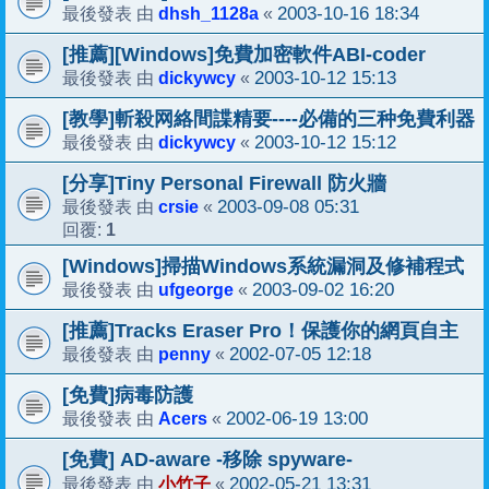
dhsh_1128a
2003-10-16 18:34
最後發表 由
«
[推薦][Windows]免費加密軟件ABI-coder
dickywcy
2003-10-12 15:13
最後發表 由
«
[教學]斬殺网絡間諜精要----必備的三种免費利器
dickywcy
2003-10-12 15:12
最後發表 由
«
[分享]Tiny Personal Firewall 防火牆
crsie
2003-09-08 05:31
最後發表 由
«
1
回覆:
[Windows]掃描Windows系統漏洞及修補程式
ufgeorge
2003-09-02 16:20
最後發表 由
«
[推薦]Tracks Eraser Pro！保護你的網頁自主
penny
2002-07-05 12:18
最後發表 由
«
[免費]病毒防護
Acers
2002-06-19 13:00
最後發表 由
«
[免費] AD-aware -移除 spyware-
小竹子
2002-05-21 13:31
最後發表 由
«