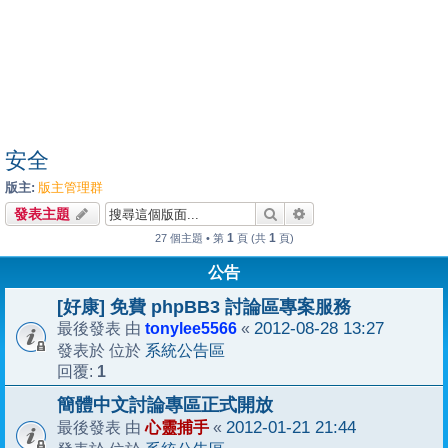
安全
版主:
版主管理群
搜尋
進階搜尋
發表主題
1
1
27 個主題 • 第
頁 (共
頁)
公告
[好康] 免費 phpBB3 討論區專案服務
tonylee5566
2012-08-28 13:27
最後發表 由
«
系統公告區
發表於 位於
1
回覆:
簡體中文討論專區正式開放
心靈捕手
2012-01-21 21:44
最後發表 由
«