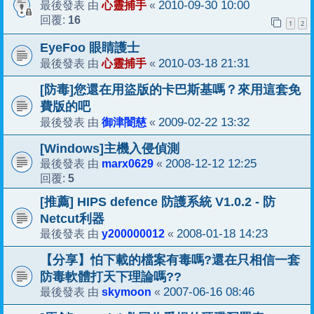
心靈捕手
2010-09-30 10:00
最後發表 由
«
16
回覆:
1
2
EyeFoo 眼睛護士
心靈捕手
2010-03-18 21:31
最後發表 由
«
[防毒]您還在用盜版的卡巴斯基嗎？來用這套免
費版的吧
御津闇慈
2009-02-22 13:32
最後發表 由
«
[Windows]主機入侵偵測
marx0629
2008-12-12 12:25
最後發表 由
«
5
回覆:
[推薦] HIPS defence 防護系統 V1.0.2 - 防
Netcut利器
y200000012
2008-01-18 14:23
最後發表 由
«
【分享】怕下載的檔案有毒嗎?還在只相信一套
防毒軟體打天下理論嗎??
skymoon
2007-06-16 08:46
最後發表 由
«