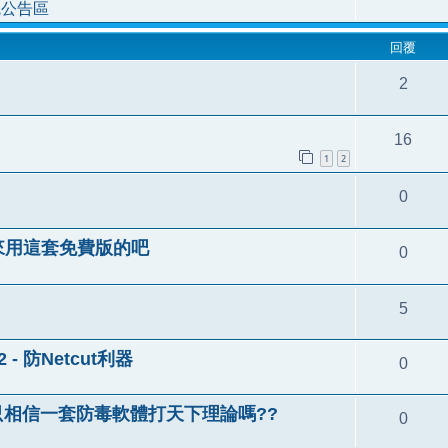
統公告區
回覆
2
16
1
2
0
來用這套免費版的吧
0
5
2 - 防Netcut利器
0
只相信一套防毒軟體打天下理論嗎??
0