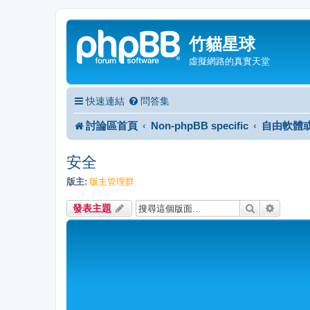
竹貓星球
虛擬網路的真實天堂
快速連結
問答集
討論區首頁
Non-phpBB specific
自由軟體
安全
版主:
版主管理群
搜尋
進階搜
發表主題