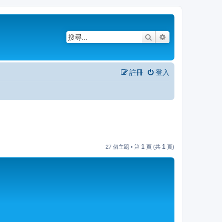
搜尋
進階搜尋
註冊
登入
1
1
27 個主題 • 第
頁 (共
頁)