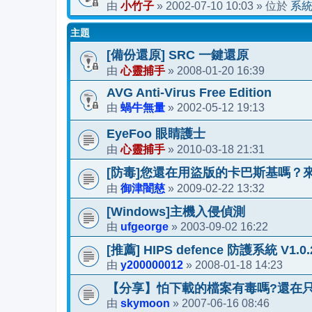
小竹子
2002-07-10 10:03
系
由
»
» 位於
主題
[備份還原] SRC 一鍵還原
心靈捕手
2008-01-20 16:39
由
»
AVG Anti-Virus Free Edition
蝸牛無量
2002-05-12 19:13
由
»
EyeFoo 眼睛護士
心靈捕手
2010-03-18 21:31
由
»
[防毒]您還在用盜版的卡巴斯基嗎？
御津闇慈
2009-02-22 13:32
由
»
[Windows]主機入侵偵測
ufgeorge
2003-09-02 16:22
由
»
[推薦] HIPS defence 防護系統 V1.0.
y200000012
2008-01-18 14:23
由
»
【分享】怕下載的檔案有毒嗎?還在
skymoon
2007-06-16 08:46
由
»