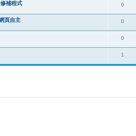
洞及修補程式
0
你的網頁自主
0
0
1