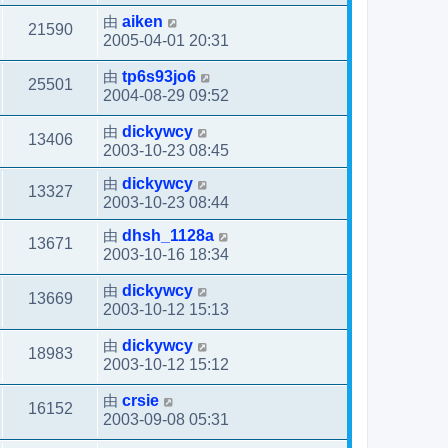
由
aiken
21590
2005-04-01 20:31
由
tp6s93jo6
25501
2004-08-29 09:52
由
dickywcy
13406
2003-10-23 08:45
由
dickywcy
13327
2003-10-23 08:44
由
dhsh_1128a
13671
2003-10-16 18:34
由
dickywcy
13669
2003-10-12 15:13
由
dickywcy
18983
2003-10-12 15:12
由
crsie
16152
2003-09-08 05:31