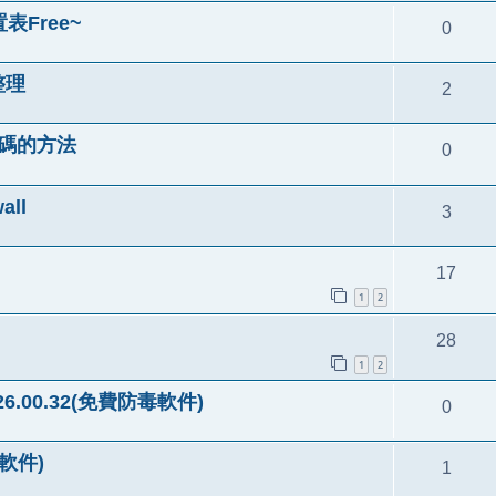
表Free~
0
整理
2
號密碼的方法
0
ll
3
17
1
2
28
1
2
v6.26.00.32(免費防毒軟件)
0
軟件)
1