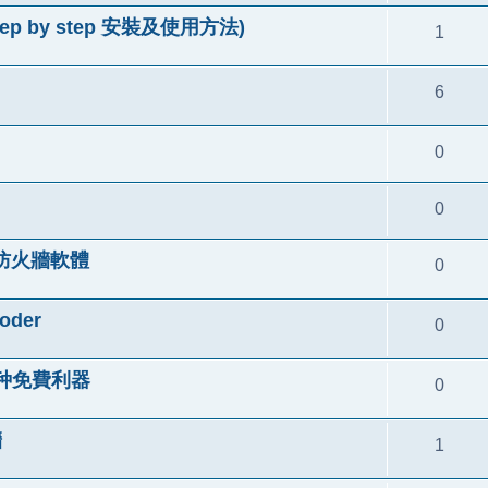
tep by step 安裝及使用方法)
1
6
0
0
的防火牆軟體
0
oder
0
三种免費利器
0
牆
1