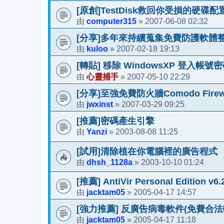
[原創]TestDisk救回你受損的硬碟配置
computer315
2007-06-08 02:32
由
»
[分享]多年來持續蒐集免費防護軟體
kuloo
2007-02-18 19:13
由
»
[轉貼] 移除 WindowsXP 登入帳
心靈捕手
2007-05-10 22:29
由
»
[分享]至強免費防火牆Comodo Firewa
jwxinst
2007-03-29 09:25
由
»
[推薦]密碼產生引擎
Yanzi
2003-08-08 11:25
由
»
[試用]清除植在你電腦裡的廣告程式
dhsh_1128a
2003-10-10 01:24
由
»
[推薦] AntiVir Personal Edition 
jacktam05
2005-04-17 14:57
由
»
[強力推薦] 反廣告病毒軟件(免費合法
jacktam05
2005-04-17 11:18
由
»