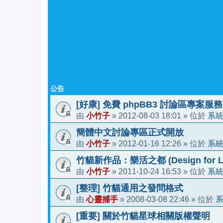
公告
[好康] 免費 phpBB3 討論區專案服務
小竹子
2012-08-03 18:01
系
由
»
» 位於
簡體中文討論專區正式開放
小竹子
2012-01-16 12:26
系
由
»
» 位於
竹貓新作品：樂活之都 (Design for Li
小竹子
2011-10-24 16:53
系
由
»
» 位於
[整理] 竹貓通用之發問格式
心靈捕手
2008-03-08 22:46
由
»
» 位於
[重要] 關於竹貓星球相關版權聲明