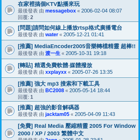
在家裡搞個KTV點播來玩
messagebox
2006-02-04 08:07
最後發表 由
«
2
回覆:
[問題]請問如何線上播放rtsp格式廣播電台
water
2005-12-21 01:41
最後發表 由
«
[推薦] MediaEncoder2005音樂轉檔精靈 超棒!!
渡一生
2005-10-31 19:18
最後發表 由
«
[轉貼] 精選免費軟體‧媒體撥放
xxplayxx
2005-07-26 13:35
最後發表 由
«
[推薦] 強大 mp3 搜索和下載工具
BC2008
2005-05-14 18:44
最後發表 由
«
1
回覆:
[推薦] 超強的影音解碼器
jacktam05
2005-04-09 11:43
最後發表 由
«
[免費] Real Media 壓縮精靈 2005 For Window
2000 / XP / 2003 繁體中文
2egg