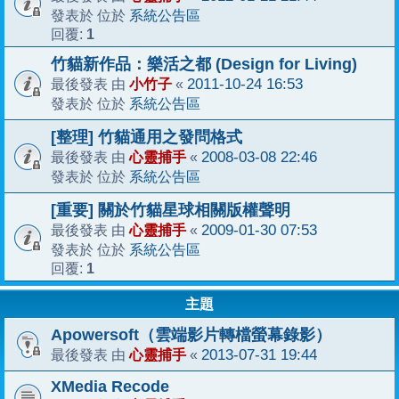
系統公告區
發表於 位於
1
回覆:
竹貓新作品：樂活之都 (Design for Living)
小竹子
2011-10-24 16:53
最後發表 由
«
系統公告區
發表於 位於
[整理] 竹貓通用之發問格式
心靈捕手
2008-03-08 22:46
最後發表 由
«
系統公告區
發表於 位於
[重要] 關於竹貓星球相關版權聲明
心靈捕手
2009-01-30 07:53
最後發表 由
«
系統公告區
發表於 位於
1
回覆:
主題
Apowersoft（雲端影片轉檔螢幕錄影）
心靈捕手
2013-07-31 19:44
最後發表 由
«
XMedia Recode