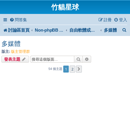
竹貓星球
問答集
註冊
登入
討論區首頁
多媒體
Non-phpBB specific
自由軟體或免費軟體
多媒體
版主:
版主管理群
搜尋
進階搜尋
發表主題
1
2
下一頁
54 個主題