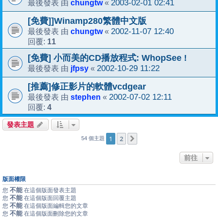
chungtw
2003-02-01 02:41
最後發表 由
«
[免費]]Winamp280繁體中文版
chungtw
2002-11-07 12:40
最後發表 由
«
11
回覆:
[免費] 小而美的CD播放程式: WhopSee !
jfpsy
2002-10-29 11:22
最後發表 由
«
[推薦]修正影片的軟體vcdgear
stephen
2002-07-02 12:11
最後發表 由
«
4
回覆:
發表主題
1
2
下一頁
54 個主題
前往
版面權限
不能
您
在這個版面發表主題
不能
您
在這個版面回覆主題
不能
您
在這個版面編輯您的文章
不能
您
在這個版面刪除您的文章