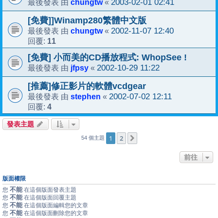
chungtw
2003-02-01 02:41
最後發表 由
«
[免費]]Winamp280繁體中文版
chungtw
2002-11-07 12:40
最後發表 由
«
11
回覆:
[免費] 小而美的CD播放程式: WhopSee !
jfpsy
2002-10-29 11:22
最後發表 由
«
[推薦]修正影片的軟體vcdgear
stephen
2002-07-02 12:11
最後發表 由
«
4
回覆:
發表主題
1
2
下一頁
54 個主題
前往
版面權限
不能
您
在這個版面發表主題
不能
您
在這個版面回覆主題
不能
您
在這個版面編輯您的文章
不能
您
在這個版面刪除您的文章