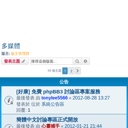
多媒體
版主:
版主管理群
搜尋
進階搜尋
發表主題
1
2
下一頁
54 個主題
公告
[好康] 免費 phpBB3 討論區專案服務
tonylee5566
2012-08-28 13:27
最後發表 由
«
系統公告區
發表於 位於
1
回覆:
簡體中文討論專區正式開放
心靈捕手
2012-01-21 21:44
最後發表 由
«