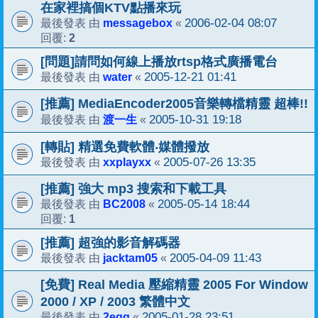
在家裡搞個KTV點播來玩
messagebox
2006-02-04 08:07
最後發表 由
«
2
回覆:
[問題]請問如何線上播放rtsp格式廣播電台
water
2005-12-21 01:41
最後發表 由
«
[推薦] MediaEncoder2005音樂轉檔精靈 超棒!!
渡一生
2005-10-31 19:18
最後發表 由
«
[轉貼] 精選免費軟體‧媒體撥放
xxplayxx
2005-07-26 13:35
最後發表 由
«
[推薦] 強大 mp3 搜索和下載工具
BC2008
2005-05-14 18:44
最後發表 由
«
1
回覆:
[推薦] 超強的影音解碼器
jacktam05
2005-04-09 11:43
最後發表 由
«
[免費] Real Media 壓縮精靈 2005 For Window
2000 / XP / 2003 繁體中文
2egg
2005-01-28 23:51
最後發表 由
«