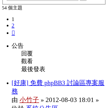
階
尋
54 個主題
搜
1
尋
2
下
一
公告
頁
回覆
觀看
最後發表
[好康] 免費 phpBB3 討論區專案服
務
小竹子
2012-08-03 18:01
由
»
»