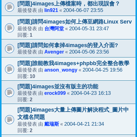
[問題]4images上傳檔案時，都出現誤會？
lin921
2004-06-07 23:55
最後發表 由
«
[問題]請問4images如何上傳至網路Linux Serv
台灣阿堂
2004-05-31 23:47
最後發表 由
«
1
回覆:
[問題]請問如何拿掉4images的登入介面?
Avenger
2004-05-06 23:56
最後發表 由
«
[問題]誰能教我4images+phpbb完全整合教學
anson_wongy
2004-04-25 19:56
最後發表 由
«
10
回覆:
[問題]4images並沒有版主的功能
erock099
2004-04-23 16:13
最後發表 由
«
2
回覆:
[問題]4images大量上傳圖片解決程式_圖片中
文檔名問題
戴瑞斯
2004-04-21 21:34
最後發表 由
«
2
回覆: