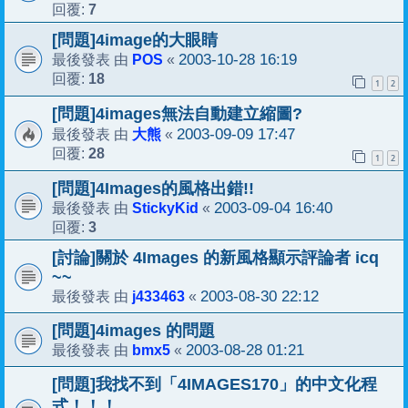
7
回覆:
[問題]4image的大眼睛
POS
2003-10-28 16:19
最後發表 由
«
18
回覆:
1
2
[問題]4images無法自動建立縮圖?
大熊
2003-09-09 17:47
最後發表 由
«
28
回覆:
1
2
[問題]4Images的風格出錯!!
StickyKid
2003-09-04 16:40
最後發表 由
«
3
回覆:
[討論]關於 4Images 的新風格顯示評論者 icq
~~
j433463
2003-08-30 22:12
最後發表 由
«
[問題]4images 的問題
bmx5
2003-08-28 01:21
最後發表 由
«
[問題]我找不到「4IMAGES170」的中文化程
式！！！