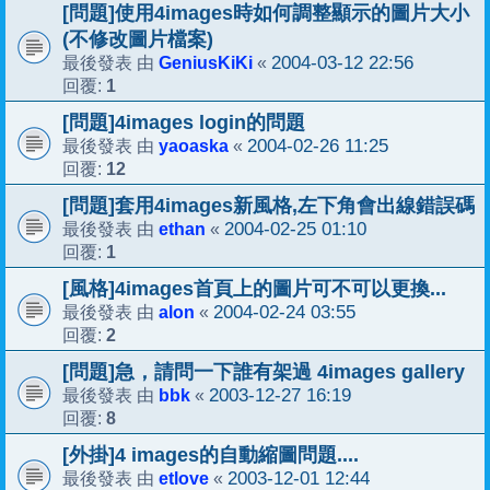
[問題]使用4images時如何調整顯示的圖片大小
(不修改圖片檔案)
GeniusKiKi
2004-03-12 22:56
最後發表 由
«
1
回覆:
[問題]4images login的問題
yaoaska
2004-02-26 11:25
最後發表 由
«
12
回覆:
[問題]套用4images新風格,左下角會出線錯誤碼
ethan
2004-02-25 01:10
最後發表 由
«
1
回覆:
[風格]4images首頁上的圖片可不可以更換...
alon
2004-02-24 03:55
最後發表 由
«
2
回覆:
[問題]急，請問一下誰有架過 4images gallery
bbk
2003-12-27 16:19
最後發表 由
«
8
回覆:
[外掛]4 images的自動縮圖問題....
etlove
2003-12-01 12:44
最後發表 由
«