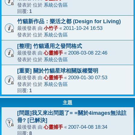
系統公告區
發表於 位於
1
回覆:
竹貓新作品：樂活之都 (Design for Living)
小竹子
2011-10-24 16:53
最後發表 由
«
系統公告區
發表於 位於
[整理] 竹貓通用之發問格式
心靈捕手
2008-03-08 22:46
最後發表 由
«
系統公告區
發表於 位於
[重要] 關於竹貓星球相關版權聲明
心靈捕手
2009-01-30 07:53
最後發表 由
«
系統公告區
發表於 位於
1
回覆:
主題
[問題]我又來出問題了= =關於4images無法註
冊? [已解決]
心靈捕手
2007-04-08 18:34
最後發表 由
«
8
回覆: