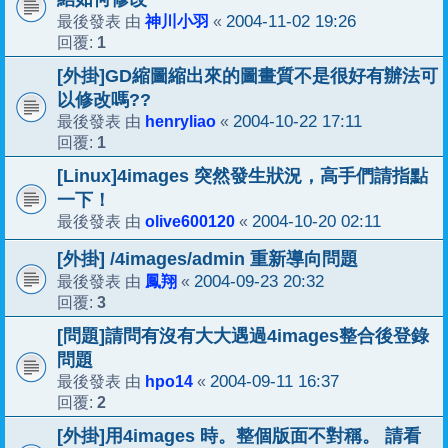
神川小羽
2004-11-02 19:26
最後發表 由
«
1
回覆:
[外掛]GD縮圖縮出來的圖畫質不是很好有辦法可
以修改嗎??
henryliao
2004-10-22 17:11
最後發表 由
«
1
回覆:
[Linux]4images 突然發生狀況，高手們請指點
一下！
olive600120
2004-10-20 02:11
最後發表 由
«
[外掛] /4images/admin 重新導向問題
鳳翔
2004-09-23 20:32
最後發表 由
«
3
回覆:
[問題]請問有沒有大大遇過4images整合後登錄
問題
hpo14
2004-09-11 16:37
最後發表 由
«
2
回覆:
[外掛]用4images 時。整個版面不對稱。 請看