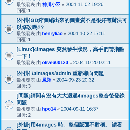
神川小羽
2004-11-02 19:26
最後發表 由
«
1
回覆:
[外掛]GD縮圖縮出來的圖畫質不是很好有辦法可
以修改嗎??
henryliao
2004-10-22 17:11
最後發表 由
«
1
回覆:
[Linux]4images 突然發生狀況，高手們請指點
一下！
olive600120
2004-10-20 02:11
最後發表 由
«
[外掛] /4images/admin 重新導向問題
鳳翔
2004-09-23 20:32
最後發表 由
«
3
回覆:
[問題]請問有沒有大大遇過4images整合後登錄
問題
hpo14
2004-09-11 16:37
最後發表 由
«
2
回覆:
[外掛]用4images 時。整個版面不對稱。 請看