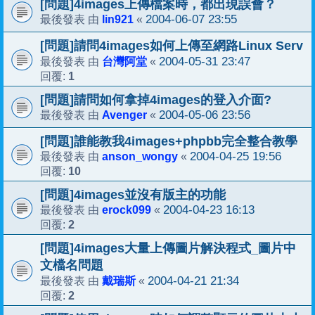
[問題]4images上傳檔案時，都出現誤會？
lin921
2004-06-07 23:55
最後發表 由
«
[問題]請問4images如何上傳至網路Linux Serv
台灣阿堂
2004-05-31 23:47
最後發表 由
«
1
回覆:
[問題]請問如何拿掉4images的登入介面?
Avenger
2004-05-06 23:56
最後發表 由
«
[問題]誰能教我4images+phpbb完全整合教學
anson_wongy
2004-04-25 19:56
最後發表 由
«
10
回覆:
[問題]4images並沒有版主的功能
erock099
2004-04-23 16:13
最後發表 由
«
2
回覆:
[問題]4images大量上傳圖片解決程式_圖片中
文檔名問題
戴瑞斯
2004-04-21 21:34
最後發表 由
«
2
回覆: