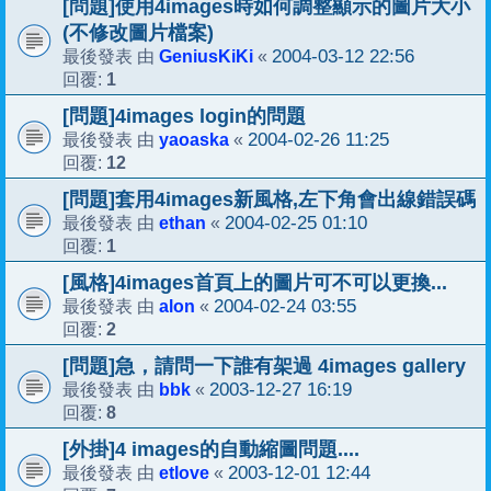
[問題]使用4images時如何調整顯示的圖片大小
(不修改圖片檔案)
GeniusKiKi
2004-03-12 22:56
最後發表 由
«
1
回覆:
[問題]4images login的問題
yaoaska
2004-02-26 11:25
最後發表 由
«
12
回覆:
[問題]套用4images新風格,左下角會出線錯誤碼
ethan
2004-02-25 01:10
最後發表 由
«
1
回覆:
[風格]4images首頁上的圖片可不可以更換...
alon
2004-02-24 03:55
最後發表 由
«
2
回覆:
[問題]急，請問一下誰有架過 4images gallery
bbk
2003-12-27 16:19
最後發表 由
«
8
回覆:
[外掛]4 images的自動縮圖問題....
etlove
2003-12-01 12:44
最後發表 由
«