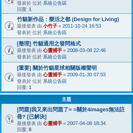
系統公告區
發表於 位於
1
回覆:
竹貓新作品：樂活之都 (Design for Living)
小竹子
2011-10-24 16:53
最後發表 由
«
系統公告區
發表於 位於
[整理] 竹貓通用之發問格式
心靈捕手
2008-03-08 22:46
最後發表 由
«
系統公告區
發表於 位於
[重要] 關於竹貓星球相關版權聲明
心靈捕手
2009-01-30 07:53
最後發表 由
«
系統公告區
發表於 位於
1
回覆:
主題
[問題]我又來出問題了= =關於4images無法註
冊? [已解決]
心靈捕手
2007-04-08 18:34
最後發表 由
«
8
回覆: