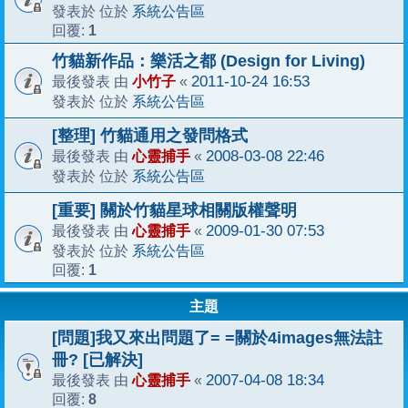
系統公告區
發表於 位於
1
回覆:
竹貓新作品：樂活之都 (Design for Living)
小竹子
2011-10-24 16:53
最後發表 由
«
系統公告區
發表於 位於
[整理] 竹貓通用之發問格式
心靈捕手
2008-03-08 22:46
最後發表 由
«
系統公告區
發表於 位於
[重要] 關於竹貓星球相關版權聲明
心靈捕手
2009-01-30 07:53
最後發表 由
«
系統公告區
發表於 位於
1
回覆:
主題
[問題]我又來出問題了= =關於4images無法註
冊? [已解決]
心靈捕手
2007-04-08 18:34
最後發表 由
«
8
回覆: