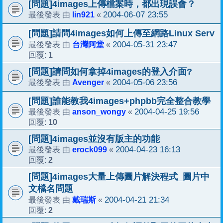
[問題]4images上傳檔案時，都出現誤會？
lin921
2004-06-07 23:55
最後發表 由
«
[問題]請問4images如何上傳至網路Linux Serv
台灣阿堂
2004-05-31 23:47
最後發表 由
«
1
回覆:
[問題]請問如何拿掉4images的登入介面?
Avenger
2004-05-06 23:56
最後發表 由
«
[問題]誰能教我4images+phpbb完全整合教學
anson_wongy
2004-04-25 19:56
最後發表 由
«
10
回覆:
[問題]4images並沒有版主的功能
erock099
2004-04-23 16:13
最後發表 由
«
2
回覆:
[問題]4images大量上傳圖片解決程式_圖片中
文檔名問題
戴瑞斯
2004-04-21 21:34
最後發表 由
«
2
回覆: