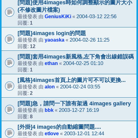
[問題]使用4images時如何調整顯示的圖片大小
(不修改圖片檔案)
GeniusKiKi
2004-03-12 22:56
最後發表 由
«
1
回覆:
[問題]4images login的問題
yaoaska
2004-02-26 11:25
最後發表 由
«
12
回覆:
[問題]套用4images新風格,左下角會出線錯誤碼
ethan
2004-02-25 01:10
最後發表 由
«
1
回覆:
[風格]4images首頁上的圖片可不可以更換...
alon
2004-02-24 03:55
最後發表 由
«
2
回覆:
[問題]急，請問一下誰有架過 4images gallery
bbk
2003-12-27 16:19
最後發表 由
«
8
回覆:
[外掛]4 images的自動縮圖問題....
etlove
2003-12-01 12:44
最後發表 由
«