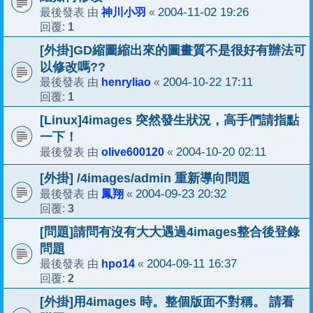
神川小羽
2004-11-02 19:26
最後發表 由
«
1
回覆:
[外掛]GD縮圖縮出來的圖畫質不是很好有辦法可
以修改嗎??
henryliao
2004-10-22 17:11
最後發表 由
«
1
回覆:
[Linux]4images 突然發生狀況，高手們請指點
一下！
olive600120
2004-10-20 02:11
最後發表 由
«
[外掛] /4images/admin 重新導向問題
鳳翔
2004-09-23 20:32
最後發表 由
«
3
回覆:
[問題]請問有沒有大大遇過4images整合後登錄
問題
hpo14
2004-09-11 16:37
最後發表 由
«
2
回覆:
[外掛]用4images 時。整個版面不對稱。 請看