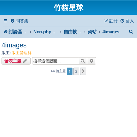
竹貓星球
問答集
註冊
登入
討論區首頁
架站
4images
Non-phpBB specific
自由軟體或免費軟體
4images
版主:
版主管理群
搜尋
進階搜尋
發表主題
1
2
下一頁
64 個主題