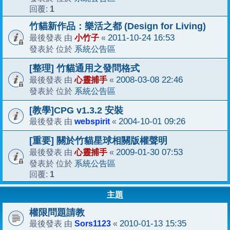
1
回覆:
竹貓新作品：樂活之都 (Design for Living)
小竹子
2011-10-24 16:53
最後發表 由
«
系統公告區
發表於 位於
[整理] 竹貓通用之發問格式
心靈捕手
2008-03-08 22:46
最後發表 由
«
系統公告區
發表於 位於
[教學]CPG v1.3.2 安裝
webspirit
2004-10-01 09:26
最後發表 由
«
[重要] 關於竹貓星球相關版權聲明
心靈捕手
2009-01-30 07:53
最後發表 由
«
系統公告區
發表於 位於
1
回覆:
主題
權限問題請教
Sors1123
2010-01-13 15:35
最後發表 由
«