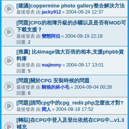
[建議]coppermine photo gallery整合解決方法
jacky912
2004-09-24 12:37
最後發表 由
«
[問題]CPG的相簿升級的步驟以及是否有MOD可
下載支援？
變態阿伯
2004-09-19 22:18
最後發表 由
«
2
回覆:
[推薦] 比4image強大百倍的相本,支援phpbb資
料庫
majimmy
2004-09-17 13:01
最後發表 由
«
5
回覆:
[問題]關於CPG 安裝時候的問題
騎狼的林小毛
2004-09-04 00:28
最後發表 由
«
6
回覆:
[問題]請問cpg中的cpg_redir.php怎麼改才對?
閑人
2004-08-18 17:52
最後發表 由
«
[轉貼]在CPG中登入及登出依然在CPG中...v1.3
補充