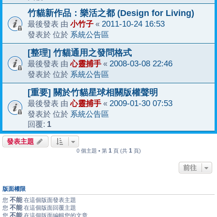
竹貓新作品：樂活之都 (Design for Living)
小竹子
2011-10-24 16:53
最後發表 由
«
系統公告區
發表於 位於
[整理] 竹貓通用之發問格式
心靈捕手
2008-03-08 22:46
最後發表 由
«
系統公告區
發表於 位於
[重要] 關於竹貓星球相關版權聲明
心靈捕手
2009-01-30 07:53
最後發表 由
«
系統公告區
發表於 位於
1
回覆:
發表主題
1
1
0 個主題 • 第
頁 (共
頁)
前往
版面權限
不能
您
在這個版面發表主題
不能
您
在這個版面回覆主題
不能
您
在這個版面編輯您的文章