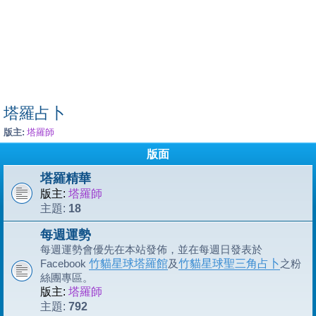
塔羅占卜
版主:
塔羅師
版面
塔羅精華
版主:
塔羅師
18
主題:
每週運勢
每週運勢會優先在本站發佈，並在每週日發表於
Facebook
竹貓星球塔羅館
及
竹貓星球聖三角占卜
之粉
絲團專區。
版主:
塔羅師
792
主題: