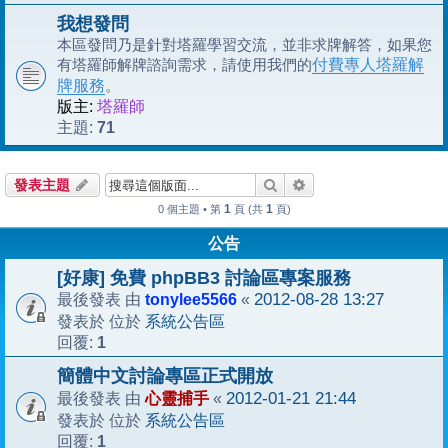
我想發問
本區發問乃是針對塔羅學習交流，並非求牌解答，如果您
有塔羅師解牌諮詢需求，請使用我們的
付費專人塔羅解
牌服務
。
版主:
塔羅師
71
主題:
搜尋
進階搜尋
發表主題
1
1
0 個主題 • 第
頁 (共
頁)
公告
[好康] 免費 phpBB3 討論區專案服務
tonylee5566
2012-08-28 13:27
最後發表 由
«
系統公告區
發表於 位於
1
回覆:
簡體中文討論專區正式開放
心靈捕手
2012-01-21 21:44
最後發表 由
«
系統公告區
發表於 位於
1
回覆: