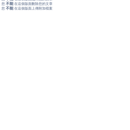
不能
您
在這個版面刪除您的文章
不能
您
在這個版面上傳附加檔案