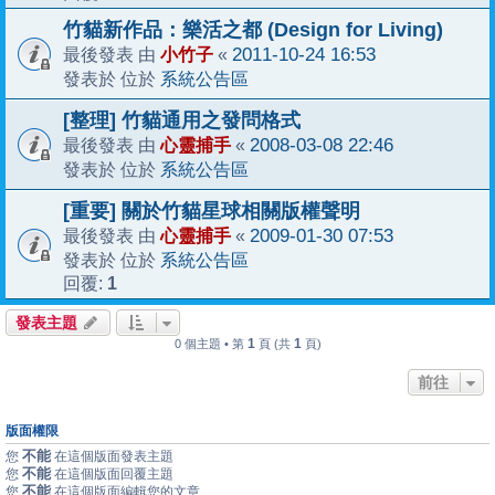
竹貓新作品：樂活之都 (Design for Living)
小竹子
2011-10-24 16:53
最後發表 由
«
系統公告區
發表於 位於
[整理] 竹貓通用之發問格式
心靈捕手
2008-03-08 22:46
最後發表 由
«
系統公告區
發表於 位於
[重要] 關於竹貓星球相關版權聲明
心靈捕手
2009-01-30 07:53
最後發表 由
«
系統公告區
發表於 位於
1
回覆:
發表主題
1
1
0 個主題 • 第
頁 (共
頁)
前往
版面權限
不能
您
在這個版面發表主題
不能
您
在這個版面回覆主題
不能
您
在這個版面編輯您的文章