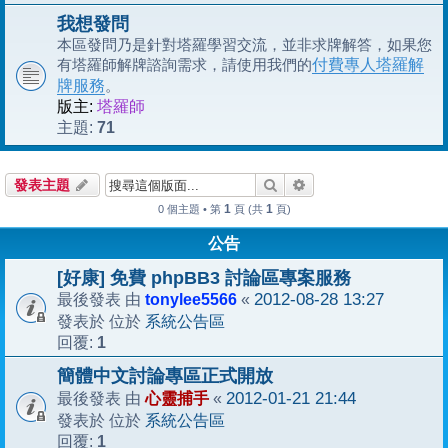
我想發問
本區發問乃是針對塔羅學習交流，並非求牌解答，如果您
有塔羅師解牌諮詢需求，請使用我們的
付費專人塔羅解
牌服務
。
版主:
塔羅師
71
主題:
搜尋
進階搜尋
發表主題
1
1
0 個主題 • 第
頁 (共
頁)
公告
[好康] 免費 phpBB3 討論區專案服務
tonylee5566
2012-08-28 13:27
最後發表 由
«
系統公告區
發表於 位於
1
回覆:
簡體中文討論專區正式開放
心靈捕手
2012-01-21 21:44
最後發表 由
«
系統公告區
發表於 位於
1
回覆: