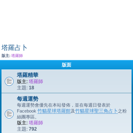
塔羅占卜
版主:
塔羅師
版面
塔羅精華
版主:
塔羅師
18
主題:
每週運勢
每週運勢會優先在本站發佈，並在每週日發表於
Facebook
竹貓星球塔羅館
及
竹貓星球聖三角占卜
之粉
絲團專區。
版主:
塔羅師
792
主題: