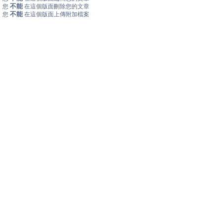
不能
您
在這個版面刪除您的文章
不能
您
在這個版面上傳附加檔案