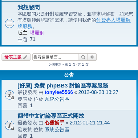
我想發問
本區發問乃是針對塔羅學習交流，並非求牌解答，如果您
有塔羅師解牌諮詢需求，請使用我們的
付費專人塔羅解
牌服務
。
版主:
塔羅師
71
主題:
搜尋
進階搜尋
發表主題
1
1
0 個主題 • 第
頁 (共
頁)
公告
[好康] 免費 phpBB3 討論區專案服務
tonylee5566
2012-08-28 13:27
最後發表 由
«
系統公告區
發表於 位於
1
回覆:
簡體中文討論專區正式開放
心靈捕手
2012-01-21 21:44
最後發表 由
«
系統公告區
發表於 位於
1
回覆: