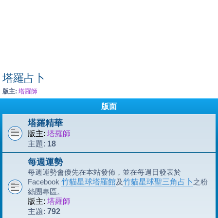
塔羅占卜
版主:
塔羅師
版面
塔羅精華
版主:
塔羅師
18
主題:
每週運勢
每週運勢會優先在本站發佈，並在每週日發表於
Facebook
竹貓星球塔羅館
及
竹貓星球聖三角占卜
之粉
絲團專區。
版主:
塔羅師
792
主題: