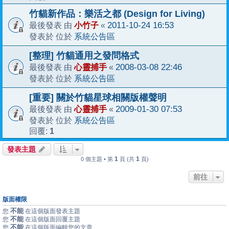
竹貓新作品：樂活之都 (Design for Living)
小竹子
2011-10-24 16:53
最後發表 由
«
系統公告區
發表於 位於
[整理] 竹貓通用之發問格式
心靈捕手
2008-03-08 22:46
最後發表 由
«
系統公告區
發表於 位於
[重要] 關於竹貓星球相關版權聲明
心靈捕手
2009-01-30 07:53
最後發表 由
«
系統公告區
發表於 位於
1
回覆:
發表主題
1
1
0 個主題 • 第
頁 (共
頁)
前往
版面權限
不能
您
在這個版面發表主題
不能
您
在這個版面回覆主題
不能
您
在這個版面編輯您的文章