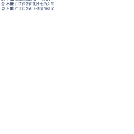
不能
您
在這個版面刪除您的文章
不能
您
在這個版面上傳附加檔案