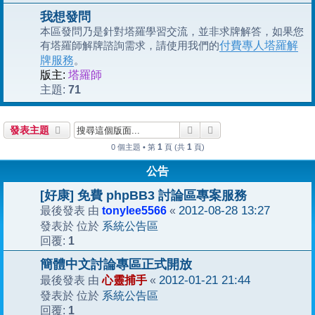
我想發問
本區發問乃是針對塔羅學習交流，並非求牌解答，如果您
有塔羅師解牌諮詢需求，請使用我們的
付費專人塔羅解
牌服務
。
版主:
塔羅師
71
主題:
搜尋
進階搜尋
發表主題
1
1
0 個主題 • 第
頁 (共
頁)
公告
[好康] 免費 phpBB3 討論區專案服務
tonylee5566
2012-08-28 13:27
最後發表 由
«
系統公告區
發表於 位於
1
回覆:
簡體中文討論專區正式開放
心靈捕手
2012-01-21 21:44
最後發表 由
«
系統公告區
發表於 位於
1
回覆: