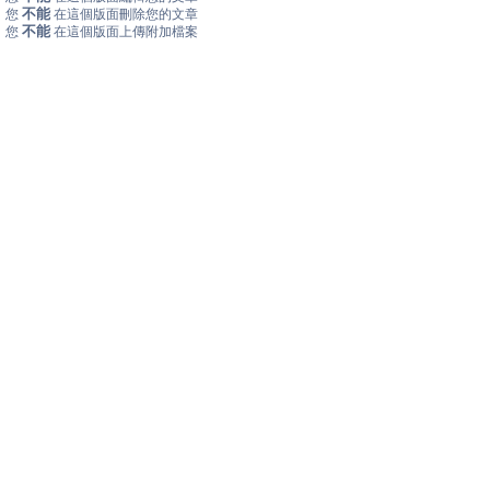
不能
您
在這個版面刪除您的文章
不能
您
在這個版面上傳附加檔案