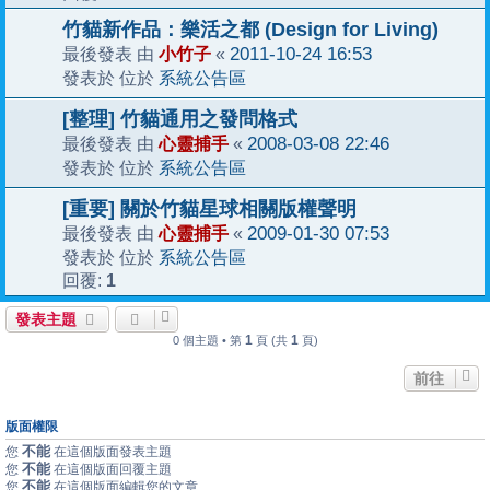
竹貓新作品：樂活之都 (Design for Living)
小竹子
2011-10-24 16:53
最後發表 由
«
系統公告區
發表於 位於
[整理] 竹貓通用之發問格式
心靈捕手
2008-03-08 22:46
最後發表 由
«
系統公告區
發表於 位於
[重要] 關於竹貓星球相關版權聲明
心靈捕手
2009-01-30 07:53
最後發表 由
«
系統公告區
發表於 位於
1
回覆:
發表主題
1
1
0 個主題 • 第
頁 (共
頁)
前往
版面權限
不能
您
在這個版面發表主題
不能
您
在這個版面回覆主題
不能
您
在這個版面編輯您的文章