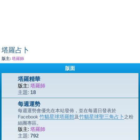
塔羅占卜
版主:
塔羅師
版面
塔羅精華
版主:
塔羅師
18
主題:
每週運勢
每週運勢會優先在本站發佈，並在每週日發表於
Facebook
竹貓星球塔羅館
及
竹貓星球聖三角占卜
之粉
絲團專區。
版主:
塔羅師
792
主題: