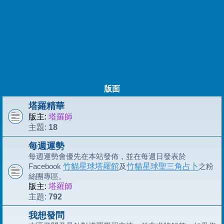
版面
塔羅精華
版主:
塔羅師
18
主題:
每週運勢
每週運勢會優先在本站發佈，並在每週日發表於
Facebook
竹貓星球塔羅館
及
竹貓星球聖三角占卜
之粉
絲團專區。
版主:
塔羅師
792
主題:
我想發問