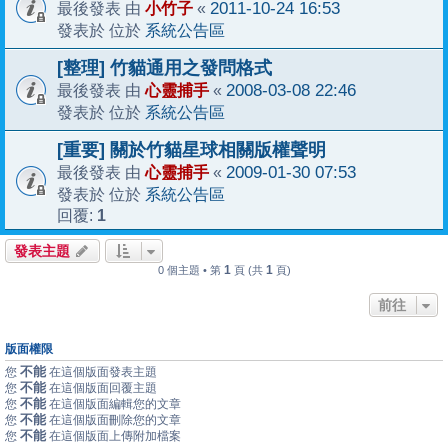
小竹子
2011-10-24 16:53
最後發表 由
«
系統公告區
發表於 位於
[整理] 竹貓通用之發問格式
心靈捕手
2008-03-08 22:46
最後發表 由
«
系統公告區
發表於 位於
[重要] 關於竹貓星球相關版權聲明
心靈捕手
2009-01-30 07:53
最後發表 由
«
系統公告區
發表於 位於
1
回覆:
發表主題
1
1
0 個主題 • 第
頁 (共
頁)
前往
版面權限
不能
您
在這個版面發表主題
不能
您
在這個版面回覆主題
不能
您
在這個版面編輯您的文章
不能
您
在這個版面刪除您的文章
不能
您
在這個版面上傳附加檔案