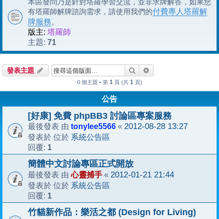
本區發問乃是針對塔羅學習交流，並非求牌解答，如果您
有塔羅師解牌諮詢需求，請使用我們的
付費專人塔羅解
牌服務
。
版主:
塔羅師
71
主題:
搜尋
進階搜尋
發表主題
1
1
0 個主題 • 第
頁 (共
頁)
公告
[好康] 免費 phpBB3 討論區專案服務
tonylee5566
2012-08-28 13:27
最後發表 由
«
系統公告區
發表於 位於
1
回覆:
簡體中文討論專區正式開放
心靈捕手
2012-01-21 21:44
最後發表 由
«
系統公告區
發表於 位於
1
回覆:
竹貓新作品：樂活之都 (Design for Living)