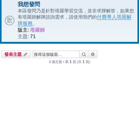
我想發問
本區發問乃是針對塔羅學習交流，並非求牌解答，如果您
有塔羅師解牌諮詢需求，請使用我們的
付費專人塔羅解
牌服務
。
版主:
塔羅師
71
主題:
搜尋
進階搜尋
發表主題
1
1
0 個主題 • 第
頁 (共
頁)