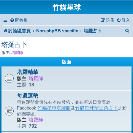
竹貓星球
問答集
註冊
登入
討論區首頁
Non-phpBB specific
塔羅占卜
塔羅占卜
版主:
塔羅師
版面
塔羅精華
版主:
塔羅師
18
主題:
每週運勢
每週運勢會優先在本站發佈，並在每週日發表於
Facebook
竹貓星球塔羅館
及
竹貓星球聖三角占卜
之粉
絲團專區。
版主:
塔羅師
792
主題: