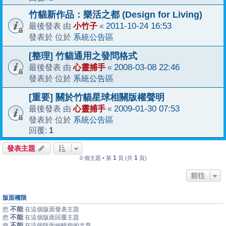
竹貓新作品：樂活之都 (Design for Living)
小竹子
2011-10-24 16:53
最後發表 由
«
系統公告區
發表於 位於
[整理] 竹貓通用之發問格式
心靈捕手
2008-03-08 22:46
最後發表 由
«
系統公告區
發表於 位於
[重要] 關於竹貓星球相關版權聲明
心靈捕手
2009-01-30 07:53
最後發表 由
«
系統公告區
發表於 位於
1
回覆:
發表主題
1
1
0 個主題 • 第
頁 (共
頁)
前往
版面權限
不能
您
在這個版面發表主題
不能
您
在這個版面回覆主題
不能
您
在這個版面編輯您的文章