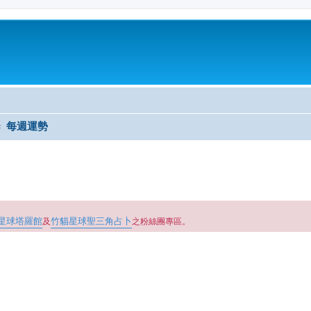
每週運勢
星球塔羅館
竹貓星球聖三角占卜
及
之粉絲團專區。
尋