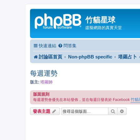
竹貓星球
虛擬網路的真實天堂
快速連結
問答集
討論區首頁
Non-phpBB specific
塔羅占卜
每週運勢
版主:
塔羅師
版面規則
竹貓
每週運勢會優先在本站發佈，並在每週日發表於 Facebook
搜尋
進階搜
發表主題