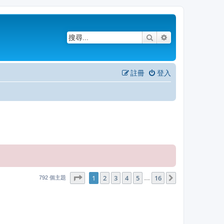
搜尋
進階搜尋
註冊
登入
1
16
第
1
頁 (共
2
3
4
頁)
5
16
下一頁
…
792 個主題