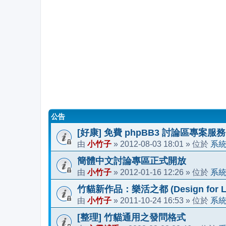
公告
[好康] 免費 phpBB3 討論區專案服務
小竹子
2012-08-03 18:01
系
由
»
» 位於
簡體中文討論專區正式開放
小竹子
2012-01-16 12:26
系
由
»
» 位於
竹貓新作品：樂活之都 (Design for Li
小竹子
2011-10-24 16:53
系
由
»
» 位於
[整理] 竹貓通用之發問格式