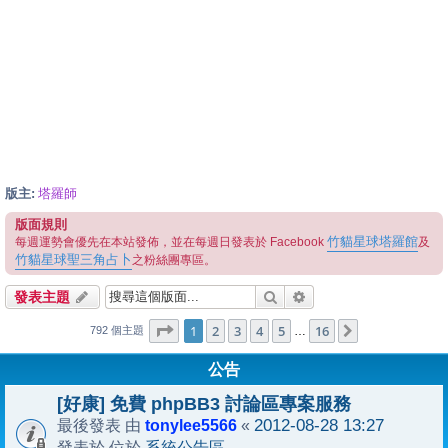
版主:
塔羅師
版面規則
竹貓星球塔羅館
每週運勢會優先在本站發佈，並在每週日發表於 Facebook
及
竹貓星球聖三角占卜
之粉絲團專區。
搜尋
進階搜尋
發表主題
1
16
第
1
頁 (共
2
3
4
頁)
5
16
下一頁
…
792 個主題
公告
[好康] 免費 phpBB3 討論區專案服務
tonylee5566
2012-08-28 13:27
最後發表 由
«
系統公告區
發表於 位於