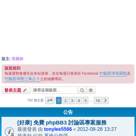
版主:
塔羅師
版面規則
竹貓星球塔羅館
每週運勢會優先在本站發佈，並在每週日發表於 Facebook
及
竹貓星球聖三角占卜
之粉絲團專區。
搜尋
進階搜尋
發表主題
1
16
第
1
頁 (共
2
3
4
頁)
5
16
下一頁
…
792 個主題
公告
[好康] 免費 phpBB3 討論區專案服務
tonylee5566
2012-08-28 13:27
最後發表 由
«
系統公告區
發表於 位於