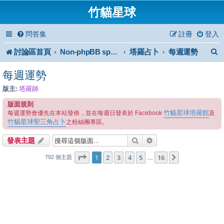
竹貓星球
問答集
註冊
登入
討論區首頁
塔羅占卜
每週運勢
Non-phpBB specific
每週運勢
版主:
塔羅師
版面規則
竹貓星球塔羅館
每週運勢會優先在本站發佈，並在每週日發表於 Facebook
及
竹貓星球聖三角占卜
之粉絲團專區。
搜尋
進階搜尋
發表主題
1
16
第
1
頁 (共
2
3
4
頁)
5
16
下一頁
…
792 個主題