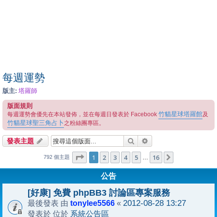
每週運勢
版主:
塔羅師
版面規則
竹貓星球塔羅館
每週運勢會優先在本站發佈，並在每週日發表於 Facebook
及
竹貓星球聖三角占卜
之粉絲團專區。
搜尋
進階搜尋
發表主題
1
16
第
1
頁 (共
2
3
4
頁)
5
16
下一頁
…
792 個主題
公告
[好康] 免費 phpBB3 討論區專案服務
tonylee5566
2012-08-28 13:27
最後發表 由
«
系統公告區
發表於 位於