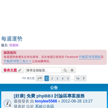
每週運勢
版主:
塔羅師
版面規則
竹貓星球塔羅館
每週運勢會優先在本站發佈，並在每週日發表於 Facebook
及
竹貓星球聖三角占卜
之粉絲團專區。
搜尋
進階搜尋
發表主題
1
16
第
1
頁 (共
2
3
4
頁)
5
16
下一頁
…
792 個主題
公告
[好康] 免費 phpBB3 討論區專案服務
tonylee5566
2012-08-28 13:27
最後發表 由
«
系統公告區
發表於 位於