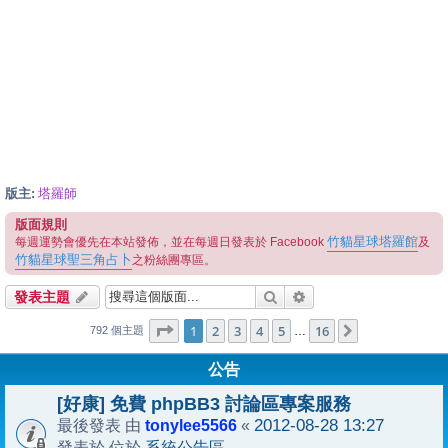
版主:
塔羅師
版面規則
竹貓星球塔羅館
每週運勢會優先在本站發佈，並在每週日發表於 Facebook
及
竹貓星球聖三角占卜
之粉絲團專區。
搜尋
進階搜尋
發表主題
1
16
第
1
頁 (共
2
3
4
頁)
5
16
下一頁
…
792 個主題
公告
[好康] 免費 phpBB3 討論區專案服務
tonylee5566
2012-08-28 13:27
最後發表 由
«
系統公告區
發表於 位於