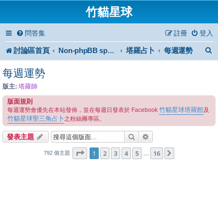
竹貓星球
問答集
註冊
登入
討論區首頁
塔羅占卜
每週運勢
Non-phpBB specific
每週運勢
版主:
塔羅師
版面規則
竹貓星球塔羅館
每週運勢會優先在本站發佈，並在每週日發表於 Facebook
及
竹貓星球聖三角占卜
之粉絲團專區。
搜尋
進階搜尋
發表主題
1
16
第
1
頁 (共
2
3
4
頁)
5
16
下一頁
…
792 個主題