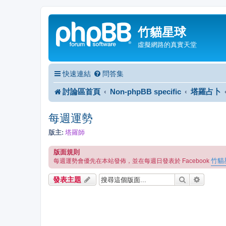
竹貓星球
虛擬網路的真實天堂
快速連結
問答集
討論區首頁
Non-phpBB specific
塔羅占卜
每週運勢
版主:
塔羅師
版面規則
竹貓
每週運勢會優先在本站發佈，並在每週日發表於 Facebook
搜尋
進階搜
發表主題