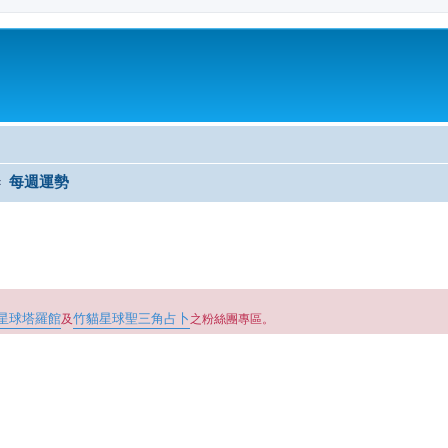
每週運勢
星球塔羅館
竹貓星球聖三角占卜
及
之粉絲團專區。
尋