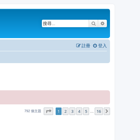
搜尋
進階搜尋
註冊
登入
1
16
第
1
頁 (共
2
3
4
頁)
5
16
下一頁
…
792 個主題