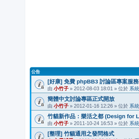
公告
[好康] 免費 phpBB3 討論區專案服務
小竹子
2012-08-03 18:01
系
由
»
» 位於
簡體中文討論專區正式開放
小竹子
2012-01-16 12:26
系
由
»
» 位於
竹貓新作品：樂活之都 (Design for Li
小竹子
2011-10-24 16:53
系
由
»
» 位於
[整理] 竹貓通用之發問格式