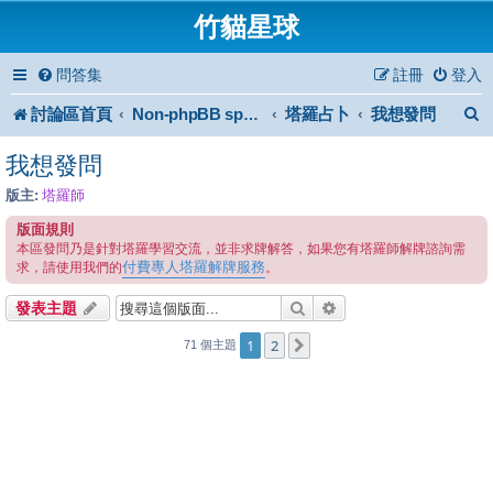
竹貓星球
問答集
註冊
登入
討論區首頁
塔羅占卜
我想發問
Non-phpBB specific
我想發問
版主:
塔羅師
版面規則
本區發問乃是針對塔羅學習交流，並非求牌解答，如果您有塔羅師解牌諮詢需
付費專人塔羅解牌服務
求，請使用我們的
。
搜尋
進階搜尋
發表主題
1
2
下一頁
71 個主題