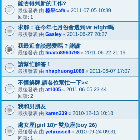
能否得到新的工作?
榛果cafe
2011-07-05 10:39
最後發表 由
«
1
回覆:
求解：在今年七月份會遇到Mr Right嗎
Gasley
2011-06-27 20:27
最後發表 由
«
我最近會談戀愛嗎 ? 謝謝
tinarxi8960798
2011-06-22 21:19
最後發表 由
«
請幫忙解答！
nhaphuong1088
2011-06-07 17:07
最後發表 由
«
不懂解牌,請各位幫忙一下><
at1005
2011-06-05 23:44
最後發表 由
«
2
回覆:
我和男朋友
karen239
2010-12-13 10:18
最後發表 由
«
處女座(girl 18)~雙魚座(boy 26)
yehrussell
2010-09-24 09:31
最後發表 由
«
1
回覆: