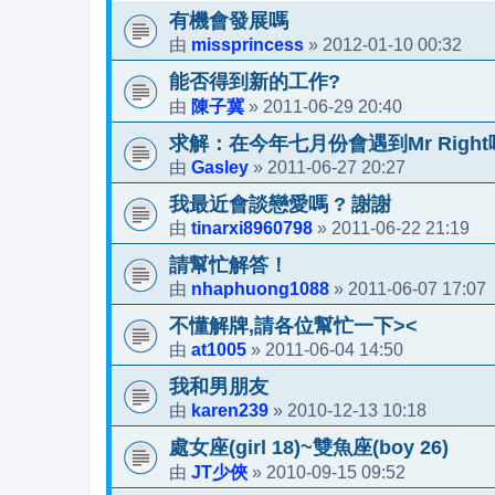
有機會發展嗎
missprincess
2012-01-10 00:32
由
»
能否得到新的工作?
陳子冀
2011-06-29 20:40
由
»
求解：在今年七月份會遇到Mr Right
Gasley
2011-06-27 20:27
由
»
我最近會談戀愛嗎 ? 謝謝
tinarxi8960798
2011-06-22 21:19
由
»
請幫忙解答！
nhaphuong1088
2011-06-07 17:07
由
»
不懂解牌,請各位幫忙一下><
at1005
2011-06-04 14:50
由
»
我和男朋友
karen239
2010-12-13 10:18
由
»
處女座(girl 18)~雙魚座(boy 26)
JT少俠
2010-09-15 09:52
由
»