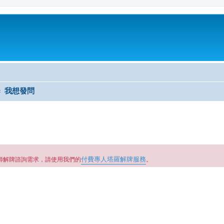
我想發問
付費專人塔羅解牌服務
師解牌諮詢需求，請使用我們的
。
尋