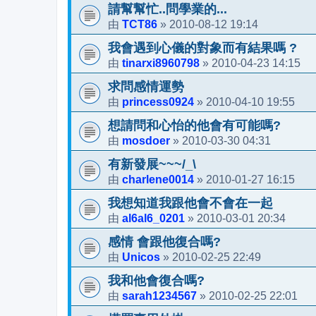
請幫幫忙..問學業的...
TCT86
2010-08-12 19:14
由
»
我會遇到心儀的對象而有結果嗎 ?
tinarxi8960798
2010-04-23 14:15
由
»
求問感情運勢
princess0924
2010-04-10 19:55
由
»
想請問和心怡的他會有可能嗎?
mosdoer
2010-03-30 04:31
由
»
有新發展~~~/_\
charlene0014
2010-01-27 16:15
由
»
我想知道我跟他會不會在一起
al6al6_0201
2010-03-01 20:34
由
»
感情 會跟他復合嗎?
Unicos
2010-02-25 22:49
由
»
我和他會復合嗎?
sarah1234567
2010-02-25 22:01
由
»