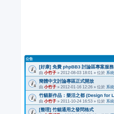
公告
[好康] 免費 phpBB3 討論區專案服務
小竹子
2012-08-03 18:01
系
由
»
» 位於
簡體中文討論專區正式開放
小竹子
2012-01-16 12:26
系
由
»
» 位於
竹貓新作品：樂活之都 (Design for Li
小竹子
2011-10-24 16:53
系
由
»
» 位於
[整理] 竹貓通用之發問格式