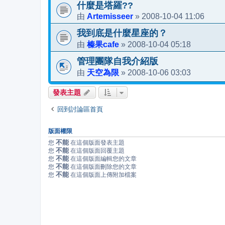
什麼是塔羅??
Artemisseer
2008-10-04 11:06
由
»
我到底是什麼星座的？
榛果cafe
2008-10-04 05:18
由
»
管理團隊自我介紹版
天空為限
2008-10-06 03:03
由
»
發表主題
回到討論區首頁
版面權限
不能
您
在這個版面發表主題
不能
您
在這個版面回覆主題
不能
您
在這個版面編輯您的文章
不能
您
在這個版面刪除您的文章
不能
您
在這個版面上傳附加檔案