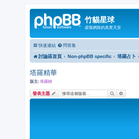
竹貓星球
虛擬網路的真實天堂
快速連結
問答集
討論區首頁
Non-phpBB specific
塔羅占卜
塔羅精華
版主:
塔羅師
搜尋
進階搜
發表主題