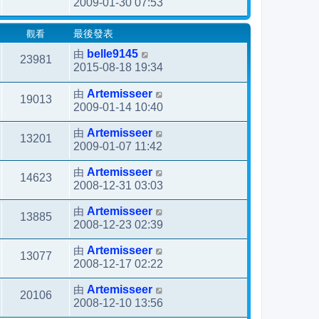
2009-01-30 07:53
觀看
最後發表
由
belle9145
23981
2015-08-18 19:34
由
Artemisseer
19013
2009-01-14 10:40
由
Artemisseer
13201
2009-01-07 11:42
由
Artemisseer
14623
2008-12-31 03:03
由
Artemisseer
13885
2008-12-23 02:39
由
Artemisseer
13077
2008-12-17 02:22
由
Artemisseer
20106
2008-12-10 13:56