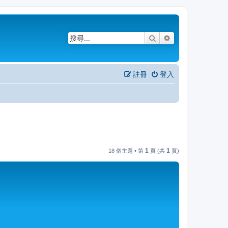
搜尋
進階搜尋
註冊
登入
1
1
18 個主題 • 第
頁 (共
頁)