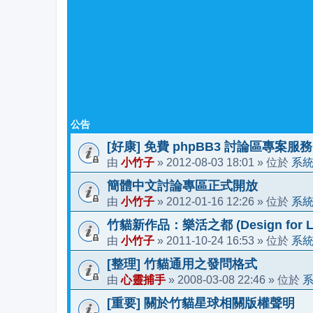
公告
[好康] 免費 phpBB3 討論區專案服務
小竹子
2012-08-03 18:01
系
由
»
» 位於
簡體中文討論專區正式開放
小竹子
2012-01-16 12:26
系
由
»
» 位於
竹貓新作品：樂活之都 (Design for Li
小竹子
2011-10-24 16:53
系
由
»
» 位於
[整理] 竹貓通用之發問格式
心靈捕手
2008-03-08 22:46
由
»
» 位於
[重要] 關於竹貓星球相關版權聲明