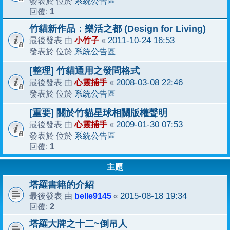
系統公告區
發表於 位於
1
回覆:
竹貓新作品：樂活之都 (Design for Living)
小竹子
2011-10-24 16:53
最後發表 由
«
系統公告區
發表於 位於
[整理] 竹貓通用之發問格式
心靈捕手
2008-03-08 22:46
最後發表 由
«
系統公告區
發表於 位於
[重要] 關於竹貓星球相關版權聲明
心靈捕手
2009-01-30 07:53
最後發表 由
«
系統公告區
發表於 位於
1
回覆:
主題
塔羅書籍的介紹
belle9145
2015-08-18 19:34
最後發表 由
«
2
回覆:
塔羅大牌之十二~倒吊人