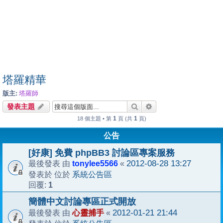
塔羅精華
版主:
塔羅師
搜尋
進階搜尋
發表主題
1
1
18 個主題 • 第
頁 (共
頁)
公告
[好康] 免費 phpBB3 討論區專案服務
tonylee5566
2012-08-28 13:27
最後發表 由
«
系統公告區
發表於 位於
1
回覆:
簡體中文討論專區正式開放
心靈捕手
2012-01-21 21:44
最後發表 由
«