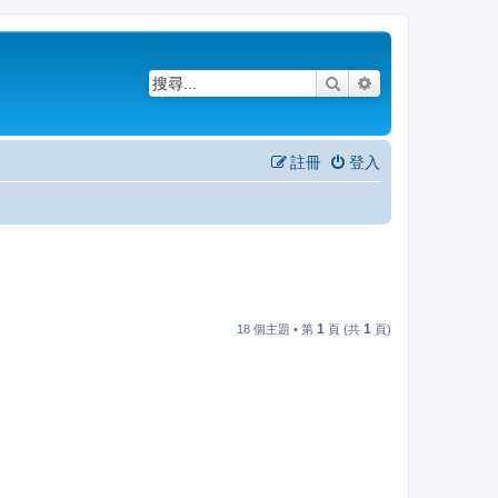
搜尋
進階搜尋
註冊
登入
1
1
18 個主題 • 第
頁 (共
頁)