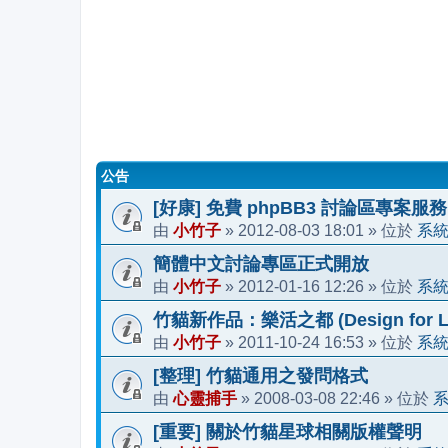
公告
[好康] 免費 phpBB3 討論區專案服務
小竹子
2012-08-03 18:01
系
由
»
» 位於
簡體中文討論專區正式開放
小竹子
2012-01-16 12:26
系
由
»
» 位於
竹貓新作品：樂活之都 (Design for Li
小竹子
2011-10-24 16:53
系
由
»
» 位於
[整理] 竹貓通用之發問格式
心靈捕手
2008-03-08 22:46
由
»
» 位於
[重要] 關於竹貓星球相關版權聲明