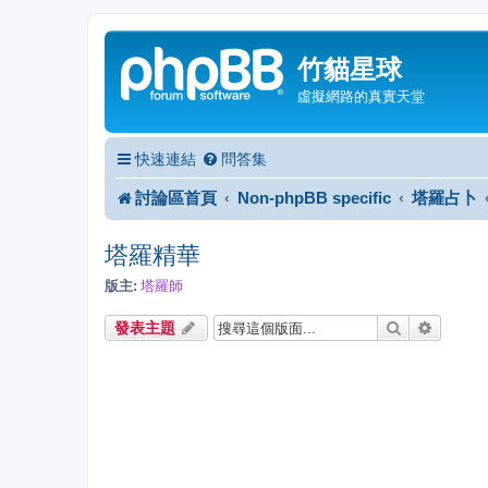
竹貓星球
虛擬網路的真實天堂
快速連結
問答集
討論區首頁
Non-phpBB specific
塔羅占卜
塔羅精華
版主:
塔羅師
搜尋
進階搜
發表主題