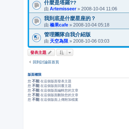
什麼是塔羅??
Artemisseer
2008-10-04 11:06
由
»
我到底是什麼星座的？
榛果cafe
2008-10-04 05:18
由
»
管理團隊自我介紹版
天空為限
2008-10-06 03:03
由
»
發表主題
回到討論區首頁
版面權限
不能
您
在這個版面發表主題
不能
您
在這個版面回覆主題
不能
您
在這個版面編輯您的文章
不能
您
在這個版面刪除您的文章
不能
您
在這個版面上傳附加檔案