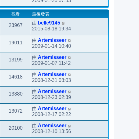
2009-01-30 07:53
觀看
最後發表
由
belle9145
23967
2015-08-18 19:34
由
Artemisseer
19011
2009-01-14 10:40
由
Artemisseer
13199
2009-01-07 11:42
由
Artemisseer
14618
2008-12-31 03:03
由
Artemisseer
13880
2008-12-23 02:39
由
Artemisseer
13072
2008-12-17 02:22
由
Artemisseer
20100
2008-12-10 13:56