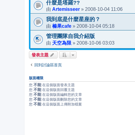
什麼是塔羅??
Artemisseer
2008-10-04 11:06
由
»
我到底是什麼星座的？
榛果cafe
2008-10-04 05:18
由
»
管理團隊自我介紹版
天空為限
2008-10-06 03:03
由
»
發表主題
回到討論區首頁
版面權限
不能
您
在這個版面發表主題
不能
您
在這個版面回覆主題
不能
您
在這個版面編輯您的文章
不能
您
在這個版面刪除您的文章
不能
您
在這個版面上傳附加檔案