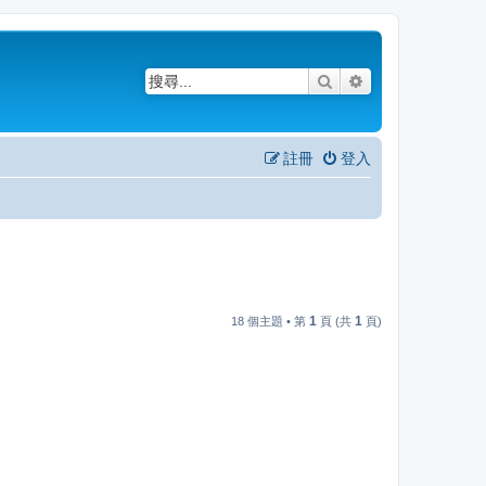
搜尋
進階搜尋
註冊
登入
1
1
18 個主題 • 第
頁 (共
頁)