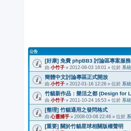
公告
[好康] 免費 phpBB3 討論區專案服務
小竹子
2012-08-03 18:01
系
由
»
» 位於
簡體中文討論專區正式開放
小竹子
2012-01-16 12:26
系
由
»
» 位於
竹貓新作品：樂活之都 (Design for Li
小竹子
2011-10-24 16:53
系
由
»
» 位於
[整理] 竹貓通用之發問格式
心靈捕手
2008-03-08 22:46
由
»
» 位於
[重要] 關於竹貓星球相關版權聲明