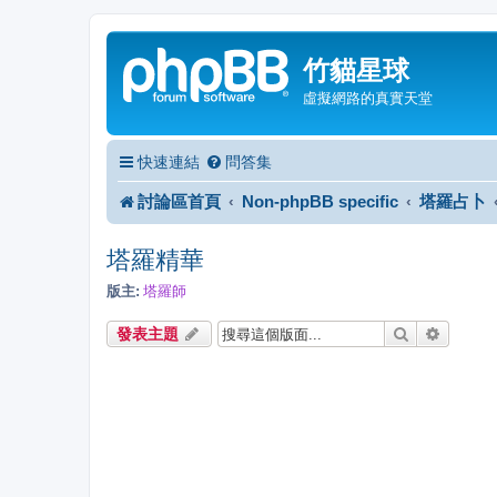
竹貓星球
虛擬網路的真實天堂
快速連結
問答集
討論區首頁
Non-phpBB specific
塔羅占卜
塔羅精華
版主:
塔羅師
搜尋
進階搜
發表主題