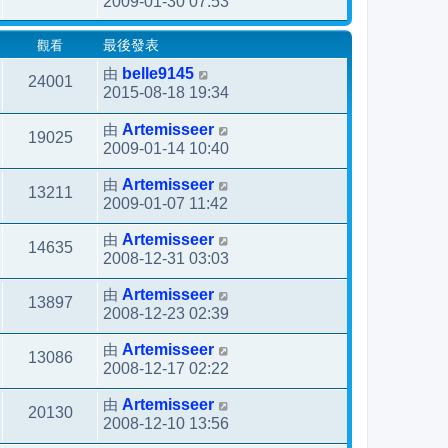
2009-01-30 07:53
觀看
最後發表
由
belle9145
24001
2015-08-18 19:34
由
Artemisseer
19025
2009-01-14 10:40
由
Artemisseer
13211
2009-01-07 11:42
由
Artemisseer
14635
2008-12-31 03:03
由
Artemisseer
13897
2008-12-23 02:39
由
Artemisseer
13086
2008-12-17 02:22
由
Artemisseer
20130
2008-12-10 13:56